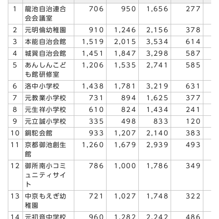
1
龍池自治連合
706
950
1,656
277
会会議室
2
元明倫幼稚園
910
1,246
2,156
378
3
本能自治会館
1,519
2,015
3,534
614
4
城巽自治会館
1,451
1,847
3,298
587
5
あんしんこど
1,206
1,535
2,741
585
も館研修室
6
洛中小学校
1,438
1,781
3,219
631
7
元教業小学校
731
894
1,625
377
8
元生祥小学校
610
824
1,434
241
9
元立誠小学校
335
498
833
120
10
銅駝会館
933
1,207
2,140
383
11
京都御池創生
1,260
1,679
2,939
493
館
12
御所南小コミ
786
1,000
1,786
349
ュニティサイ
ト
13
中京もえぎ幼
721
1,027
1,748
322
稚園
14
元初音中学校
960
1,282
2,242
486