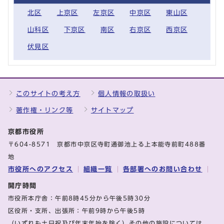
北区
上京区
左京区
中京区
東山区
山科区
下京区
南区
右京区
西京区
伏見区
このサイトの考え方
個人情報の取扱い
著作権・リンク等
サイトマップ
京都市役所
〒604-8571 京都市中京区寺町通御池上る上本能寺前町488番
地
市役所へのアクセス
組織一覧
各部署へのお問い合わせ
開庁時間
市役所本庁舎：午前8時45分から午後5時30分
区役所・支所、出張所：午前9時から午後5時
（いずれも土日祝及び年末年始を除く）その他の施設については、