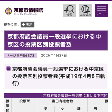
toggle
navigat
メニュー
現在位置：
表示
京都府議会議員一般選挙における中
京区の投票区別投票者数
2026年4月27日
ページ番号56573
京都府議会議員一般選挙における中京区
の投票区別投票者数(平成19年4月8日執
行）
京都府議会議員一般選挙における中京区の
投
投票所
当日有権者数
投
票
男
女
計
男
区