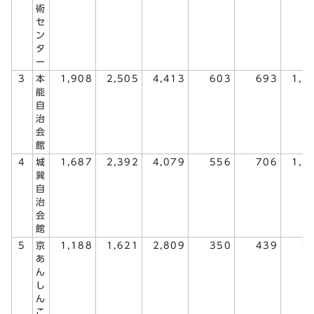
術
セ
ン
タ
ー
3
本
1,908
2,505
4,413
603
693
1,2
能
自
治
会
館
4
城
1,687
2,392
4,079
556
706
1,2
巽
自
治
会
館
5
京
1,188
1,621
2,809
350
439
7
あ
ん
し
ん
こ