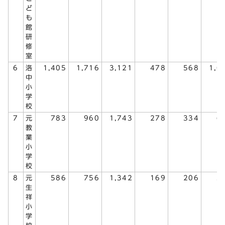
ど
も
館
研
修
室
6
洛
1,405
1,716
3,121
478
568
1,0
中
小
学
校
7
元
783
960
1,743
278
334
6
教
業
小
学
校
8
元
586
756
1,342
169
206
3
生
祥
小
学