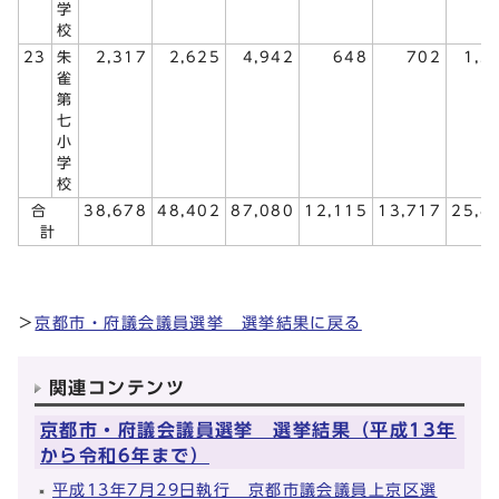
学
校
23
朱
2,317
2,625
4,942
648
702
1,3
雀
第
七
小
学
校
合
38,678
48,402
87,080
12,115
13,717
25,8
計
＞
京都市・府議会議員選挙 選挙結果に戻る
関連コンテンツ
京都市・府議会議員選挙 選挙結果（平成13年
から令和6年まで）
平成13年7月29日執行 京都市議会議員上京区選