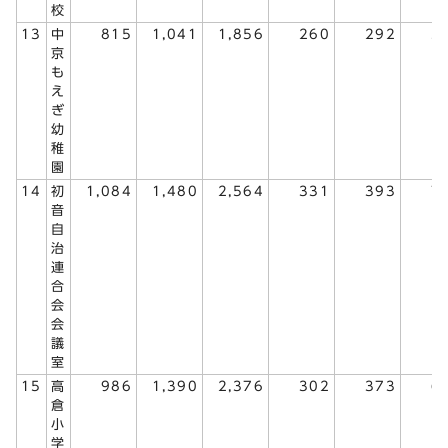
校
13
中
815
1,041
1,856
260
292
5
京
も
え
ぎ
幼
稚
園
14
初
1,084
1,480
2,564
331
393
7
音
自
治
連
合
会
会
議
室
15
高
986
1,390
2,376
302
373
6
倉
小
学