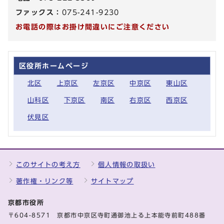
ファックス：
075-241-9230
お電話の際はお掛け間違いにご注意ください
区役所ホームページ
北区
上京区
左京区
中京区
東山区
山科区
下京区
南区
右京区
西京区
伏見区
このサイトの考え方
個人情報の取扱い
著作権・リンク等
サイトマップ
京都市役所
〒604-8571 京都市中京区寺町通御池上る上本能寺前町488番