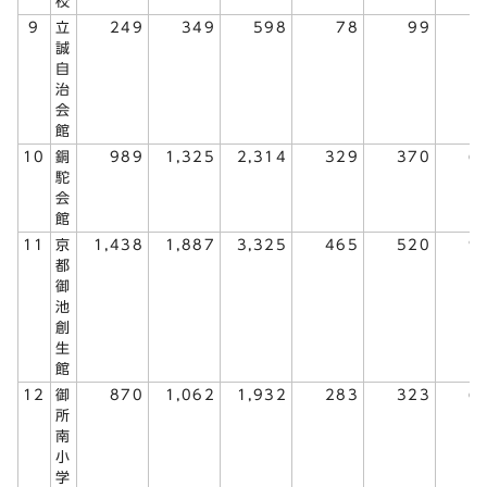
校
9
立
249
349
598
78
99
1
誠
自
治
会
館
10
銅
989
1,325
2,314
329
370
6
駝
会
館
11
京
1,438
1,887
3,325
465
520
9
都
御
池
創
生
館
12
御
870
1,062
1,932
283
323
6
所
南
小
学