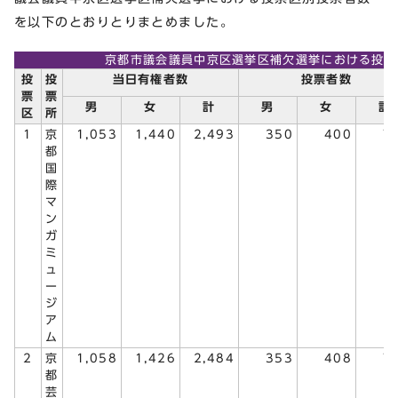
を以下のとおりとりまとめました。
京都市議会議員中京区選挙区補欠選挙における投票
投
投
当日有権者数
投票者数
票
票
男
女
計
男
女
計
区
所
1
京
1,053
1,440
2,493
350
400
7
都
国
際
マ
ン
ガ
ミ
ュ
ー
ジ
ア
ム
2
京
1,058
1,426
2,484
353
408
7
都
芸