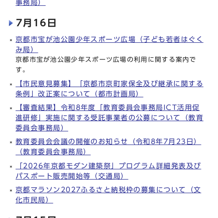
事務局）
7月16日
京都市宝が池公園少年スポーツ広場（子ども若者はぐく
み局）
京都市宝が池公園少年スポーツ広場の利用に関する案内で
す。
【市民意見募集】「京都市京町家保全及び継承に関する
条例」改正案について（都市計画局）
【審査結果】令和8年度「教育委員会事務局ICT活用促
進研修」実施に関する受託事業者の公募について（教育
委員会事務局）
教育委員会会議の開催のお知らせ（令和8年7月23日）
（教育委員会事務局）
「2026年京都モダン建築祭」プログラム詳細発表及び
パスポート販売開始等（交通局）
京都マラソン2027ふるさと納税枠の募集について（文
化市民局）