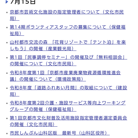
7月15日
京都市芸術文化施設の指定管理者について（文化市民
局）
第14期ボランティアスタッフの募集について（保健福
祉局）
山村都市交流の森 「花背リゾートで「テント泊」を楽
しもう」の開催（産業観光局）
第1回「民事調停セミナー」の開催及び「無料相談会」
の開催について（文化市民局）
令和8年度第1回「京都市産業廃棄物資源循環推進会
議」の開催について（環境政策局）
令和8年度「道路ふれあい月間」の取組について（建設
局）
令和8年度第2回介護・施設サービス等向上ワーキング
グループの開催（保健福祉局）
第1回京都市文化財普及活用施設指定管理者選定委員会
の開催（文化市民局）
市民しんぶん山科区版 最新号（山科区役所）