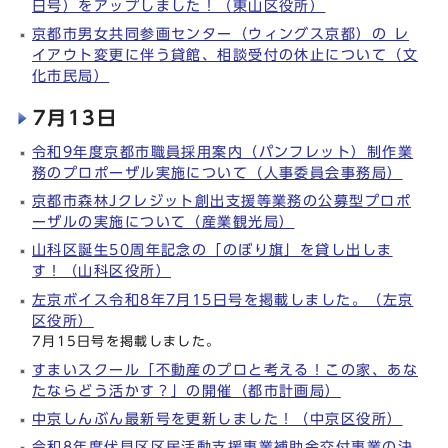
日号）をアップしました！（東山区役所）
京都市男女共同参画センター（ウィングス京都）の レ
イアウト変更に伴う貸館、相談受付の休止について（文
化市民局）
7月13日
令和9年度京都市職員採用案内（パンフレット）制作業
務のプロポーザル実施について（人事委員会事務局）
京都市森林Jクレジット創出支援等業務の公募型プロポ
ーザルの実施について（産業観光局）
山科区誕生50周年記念の「のぼり旗」を貸し出しま
す！（山科区役所）
左京ボイス令和8年7月15日号を掲載しました。（左京
区役所）
7月15日号を掲載しました。
すまいスクール「不動産のプロと考える！この家、あな
たならどう活かす？」の開催（都市計画局）
中京しんぶん最新号を更新しました！（中京区役所）
令和8年度伏見区区民活動支援事業補助金交付事業の決