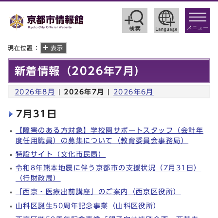
toggle
navigat
メニュー
現在位置：
表示
新着情報（2026年7月）
2026年8月
|
2026年7月
|
2026年6月
7月31日
【障害のある方対象】学校園サポートスタッフ（会計年
度任用職員）の募集について（教育委員会事務局）
特設サイト（文化市民局）
令和8年熊本地震に伴う京都市の支援状況（7月31日）
（行財政局）
「西京・医療出前講座」のご案内（西京区役所）
山科区誕生50周年記念事業（山科区役所）