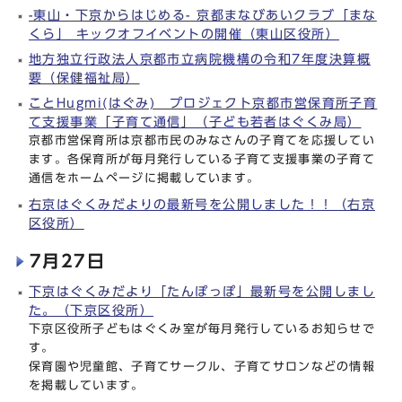
-東山・下京からはじめる- 京都まなびあいクラブ「まな
くら」 キックオフイベントの開催（東山区役所）
地方独立行政法人京都市立病院機構の令和7年度決算概
要（保健福祉局）
ことHugmi(はぐみ) プロジェクト京都市営保育所子育
て支援事業「子育て通信」（子ども若者はぐくみ局）
京都市営保育所は京都市民のみなさんの子育てを応援してい
ます。各保育所が毎月発行している子育て支援事業の子育て
通信をホームページに掲載しています。
右京はぐくみだよりの最新号を公開しました！！（右京
区役所）
7月27日
下京はぐくみだより「たんぽっぽ」最新号を公開しまし
た。（下京区役所）
下京区役所子どもはぐくみ室が毎月発行しているお知らせで
す。
保育園や児童館、子育てサークル、子育てサロンなどの情報
を掲載しています。