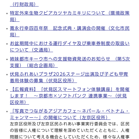
（行財政局）
特定外来生物クビアカツヤカミキリについて（環境政策
局）
寛永行幸四百年祭 記念式典・講演会の開催（文化市民
局）
お盆期間中における運行ダイヤ及び乗車券制度の取扱い
について（交通局）
姉妹都市キーウ市への支援物資発送のお知らせ （第5次
支援）（総合企画局）
伏見ふれあいプラザ2026ステージ出演及び子ども甲冑
着用体験の募集（伏見区役所）
【広報資料】「伏見区スマートフォン体験講座」を開催
します！ ～京都市×ソフトバンク 連携事業～（伏見
区役所）
「写真でつながるアジアカフェ～ネパール・ベトナム・
ミャンマー～」の開催について（左京区役所）
左京区役所及び左京区民ふれあい事業実行委員会では、区民
の皆様に人権について理解を深めていただくとともに、人権
問題について考える機会としていただくため、様々な人権事