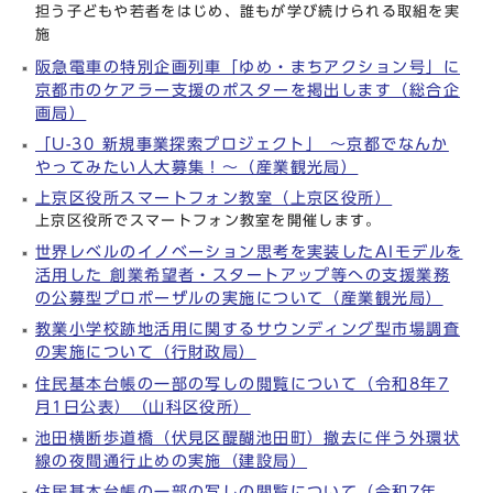
担う子どもや若者をはじめ、誰もが学び続けられる取組を実
施
阪急電車の特別企画列車「ゆめ・まちアクション号」に
京都市のケアラー支援のポスターを掲出します（総合企
画局）
「U-30 新規事業探索プロジェクト」 ～京都でなんか
やってみたい人大募集！～（産業観光局）
上京区役所スマートフォン教室（上京区役所）
上京区役所でスマートフォン教室を開催します。
世界レベルのイノベーション思考を実装したAIモデルを
活用した 創業希望者・スタートアップ等への支援業務
の公募型プロポーザルの実施について（産業観光局）
教業小学校跡地活用に関するサウンディング型市場調査
の実施について（行財政局）
住民基本台帳の一部の写しの閲覧について（令和8年7
月1日公表）（山科区役所）
池田横断歩道橋（伏見区醍醐池田町）撤去に伴う外環状
線の夜間通行止めの実施（建設局）
住民基本台帳の一部の写しの閲覧について（令和7年