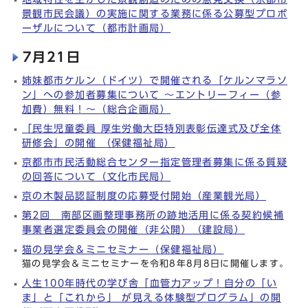
景観市民会議）の実施に関する業務に係る公募型プロポ
ーザルについて（都市計画局）
7月21日
姉妹都市ケルン（ドイツ）で開催される「ケルンマラソ
ン」への参加者募集について ～エントリーフィー（参
加費）無料！～（総合企画局）
「民生児童委員 厚生労働大臣特別表彰伝達式及び全体
研修会」の開催 （保健福祉局）
京都市市民活動総合センター指定管理者募集に係る質疑
の回答について（文化市民局）
京の木製品認証制度の応募受付開始（産業観光局）
第2回 南部区画整理事務所の跡地活用に係る契約候補
事業者選定委員会の開催（非公開）（建設局）
猫の見学会＆ミニセミナー（保健福祉局）
猫の見学会＆ミニセミナーを令和8年8月8日に開催します。
人生100年時代の学び舎「血管力アップ！自分の「い
ま」と「これから」 が見える体験型プログラム」の開