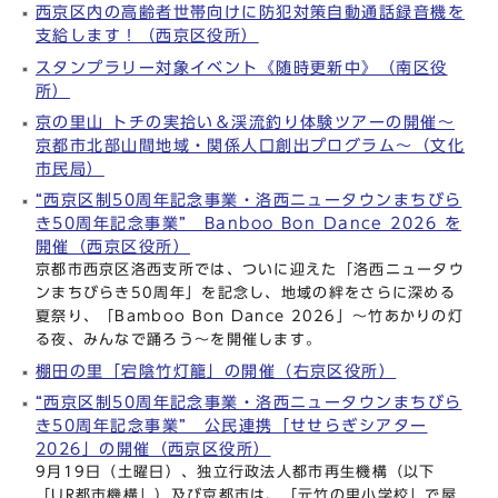
西京区内の高齢者世帯向けに防犯対策自動通話録音機を
支給します！（西京区役所）
スタンプラリー対象イベント《随時更新中》（南区役
所）
京の里山 トチの実拾い＆渓流釣り体験ツアーの開催～
京都市北部山間地域・関係人口創出プログラム～（文化
市民局）
“西京区制50周年記念事業・洛西ニュータウンまちびら
き50周年記念事業” Banboo Bon Dance 2026 を
開催（西京区役所）
京都市西京区洛西支所では、ついに迎えた「洛西ニュータウ
ンまちびらき50周年」を記念し、地域の絆をさらに深める
夏祭り、「Bamboo Bon Dance 2026」〜竹あかりの灯
る夜、みんなで踊ろう〜を開催します。
棚田の里「宕陰竹灯籠」の開催（右京区役所）
“西京区制50周年記念事業・洛西ニュータウンまちびら
き50周年記念事業” 公民連携「せせらぎシアター
2026」の開催（西京区役所）
9月19日（土曜日）、独立行政法人都市再生機構（以下
「UR都市機構」）及び京都市は、「元竹の里小学校」で屋