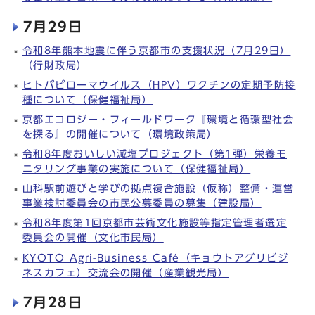
7月29日
令和8年熊本地震に伴う京都市の支援状況（7月29日）
（行財政局）
ヒトパピローマウイルス（HPV）ワクチンの定期予防接
種について（保健福祉局）
京都エコロジー・フィールドワーク『環境と循環型社会
を探る』の開催について（環境政策局）
令和8年度おいしい減塩プロジェクト（第1弾）栄養モ
ニタリング事業の実施について（保健福祉局）
山科駅前遊びと学びの拠点複合施設（仮称）整備・運営
事業検討委員会の市民公募委員の募集（建設局）
令和8年度第1回京都市芸術文化施設等指定管理者選定
委員会の開催（文化市民局）
KYOTO Agri-Business Café（キョウトアグリビジ
ネスカフェ）交流会の開催（産業観光局）
7月28日