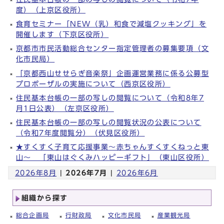
度）（上京区役所）
食育セミナー「NEW（乳）和食で減塩クッキング」を
開催します（下京区役所）
京都市市民活動総合センター指定管理者の募集要項（文
化市民局）
「京都西山せせらぎ音楽祭」企画運営業務に係る公募型
プロポーザルの実施について（西京区役所）
住民基本台帳の一部の写しの閲覧について（令和8年7
月1日公表）（左京区役所）
住民基本台帳の一部の写しの閲覧状況の公表について
（令和7年度閲覧分）（伏見区役所）
★すくすく子育て応援事業～赤ちゃんすくすくねっと東
山～ 「東山はぐくみハッピーギフト」（東山区役所）
2026年8月
|
2026年7月
|
2026年6月
組織から探す
総合企画局
行財政局
文化市民局
産業観光局