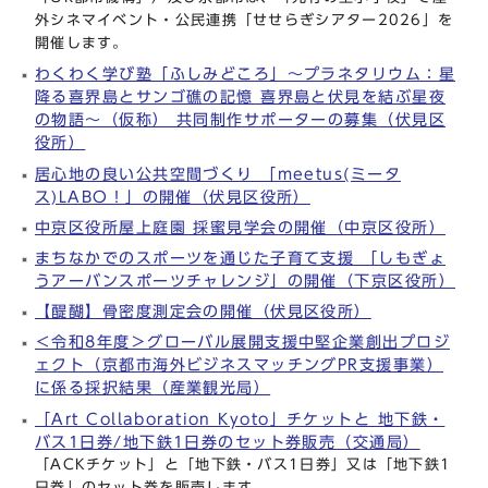
外シネマイベント・公民連携「せせらぎシアター2026」を
開催します。
わくわく学び塾「ふしみどころ」～プラネタリウム：星
降る喜界島とサンゴ礁の記憶 喜界島と伏見を結ぶ星夜
の物語～（仮称） 共同制作サポーターの募集（伏見区
役所）
居心地の良い公共空間づくり 「meetus(ミータ
ス)LABO！」の開催（伏見区役所）
中京区役所屋上庭園 採蜜見学会の開催（中京区役所）
まちなかでのスポーツを通じた子育て支援 「しもぎょ
うアーバンスポーツチャレンジ」の開催（下京区役所）
【醍醐】骨密度測定会の開催（伏見区役所）
＜令和8年度＞グローバル展開支援中堅企業創出プロジ
ェクト（京都市海外ビジネスマッチングPR支援事業）
に係る採択結果（産業観光局）
「Art Collaboration Kyoto」チケットと 地下鉄・
バス1日券/地下鉄1日券のセット券販売（交通局）
「ACKチケット」と「地下鉄・バス1日券」又は「地下鉄1
日券」のセット券を販売します。