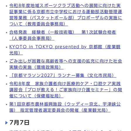
令和8年度地域スポーツクラブ活動への展開に向けた実
証事業に係る京都市立中学校における運動部活動管理運
営等業務（バスケットボール部）プロポーザルの実施に
ついて（教育委員会事務局）
合格発表 経験者（一般技術職） 第1次試験合格者
（人事委員会事務局）
KYOTO in TOKYO presented by 京都館（産業観
光局）
ごみ出しが困難な高齢者等への支援の拡充に向けた社会
実験の実施（環境政策局）
「京都マラソン2027」ランナー募集（文化市民局）
令和8年度 家族介護者向け医療的ケア・口腔ケア実践
講習会「プロが教える！ご家族向け介護セミナー」の開
催について（保健福祉局）
第1回京都市農林振興施設（ウッディー京北、宇津峡公
園） 指定管理者選定委員会の開催（産業観光局）
7月7日