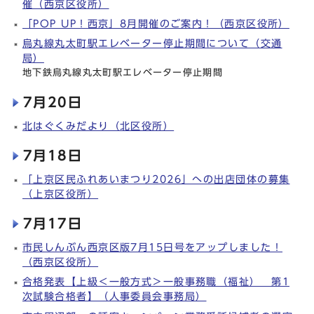
催（西京区役所）
「POP UP！西京」8月開催のご案内！（西京区役所）
烏丸線丸太町駅エレベーター停止期間について（交通
局）
地下鉄烏丸線丸太町駅エレベーター停止期間
7月20日
北はぐくみだより（北区役所）
7月18日
「上京区民ふれあいまつり2026」への出店団体の募集
（上京区役所）
7月17日
市民しんぶん西京区版7月15日号をアップしました！
（西京区役所）
合格発表【上級＜一般方式＞一般事務職（福祉） 第1
次試験合格者】（人事委員会事務局）