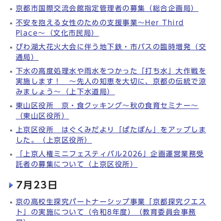
京都市国際交流会館指定管理者の募集（総合企画局）
不安を抱える女性のための支援事業～Her Third
Place～（文化市民局）
びわ湖大花火大会に伴う地下鉄・市バスの臨時増発（交
通局）
下水の高度処理水や雨水をつかった「打ち水」大作戦を
実施します！ ～先人の知恵を大切に、京都の伝統で涼
みましょう～（上下水道局）
東山区役所 京・食クッキング～秋の食育セミナー～
（東山区役所）
上京区役所 はぐくみだより「ぱたぽん」をアップしま
した。（上京区役所）
「上京人権ミニフェスティバル2026」企画運営業務受
託者の募集について（上京区役所）
7月23日
京の高校生探究パートナーシップ事業「京都探究クエス
ト」の実施について（令和8年度）（教育委員会事務