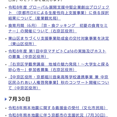
令和8年度 グローバル展開支援中堅企業創出プロジェク
ト （京都市DXによる生産性向上支援事業）に係る採択
結果について（産業観光局）
食育月間（6月）「京・食クッキング 初夏の食育セミ
ナー」の開催について（右京区役所）
東山区まちづくり支援事業助成金の交付対象事業を決定
（東山区役所）
令和8年度 第1回中京マチビトCaféの実施及びホスト
の募集（中京区役所）
「右京区学藝衆講座 地域の魅力発見！～大学生と探る
妙心寺～」参加者募集（右京区役所）
【中京区役所・京都堀川音楽高等学校連携事業 兼 中京
区民ふれあい人権啓発事業】秋のコンサート開催につい
て（中京区役所）
7月30日
令和8年熊本地震に関する義援金の受付（文化市民局）
令和8年熊本地震に伴う京都市の支援状況（7月30日）