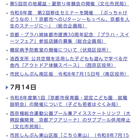
第5回京の地蔵盆・夏祭り体験会の開催（文化市民局）
令和8年度 第2回移住セミナーを開催 「ぶっちゃけ
どうなの！？京都市へのUターン～もっぺん、京都を人
生のステージに～」（総合企画局）
京都・プラハ姉妹都市提携30周年記念 「プラハ・スイ
ーツフェア」参加店舗の募集（総合企画局）
糖尿病予防教室の開催について（伏見区役所）
洛西支所 公共空間を活用した子どもも遊んで学べる庁
舎内「アウトドア体験スペース」（西京区役所）
市民しんぶん南区版 令和8年7月15日号（南区役所）
7月14日
令和8年度第1回「京都市保育園・認定こども園 就職
説明会」の開催について（子ども若者はぐくみ局）
西京極総合運動公園プール兼アイススケートリンク（大
興設備開発 京都アクアリーナ）のサブプール供用停止
（文化市民局）
市民しんぶん東山区版「こちら東山」（令和8年7月15