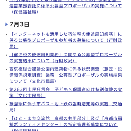
運営業務委託に係る公募型プロポーザルの実施について
（保健福祉局）
7月3日
「インターネットを活用した宿泊税の使途周知業務」に
係る公募型プロポーザル参加者の募集について（行財政
局）
「宿泊税の使途周知業務」に関する公募型プロポーザル
の実施結果について（行財政局）
西京極総合運動公園内建築物に係る状況調査（意匠・設
備関係規定調査）業務 公募型プロポーザルの実施結果
について（文化市民局）
第283回市民狂言会 子ども×保護者向け特別体験の実
施（文化市民局）
祇園祭に伴う市バス・地下鉄の臨時増発等の実施（交通
局）
「ひと・まち交流館 京都の共用部分」及び「京都市福
祉ボランティアセンター」の指定管理者募集について
（保健福祉局）