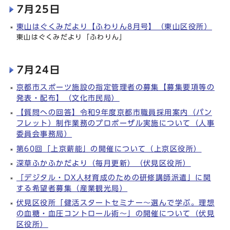
7月25日
東山はぐくみだより【ふわりん8月号】（東山区役所）
東山はぐくみだより「ふわりん」
7月24日
京都市スポーツ施設の指定管理者の募集【募集要項等の
発表・配布】（文化市民局）
【質問への回答】令和9年度京都市職員採用案内（パン
フレット）制作業務のプロポーザル実施について（人事
委員会事務局）
第60回「上京薪能」の開催について（上京区役所）
深草ふかふかだより（毎月更新）（伏見区役所）
「デジタル・DX人材育成のための研修講師派遣」に関
する希望者募集（産業観光局）
伏見区役所「健活スタートセミナー～選んで学ぶ。理想
の血糖・血圧コントロール術～」の開催について（伏見
区役所）