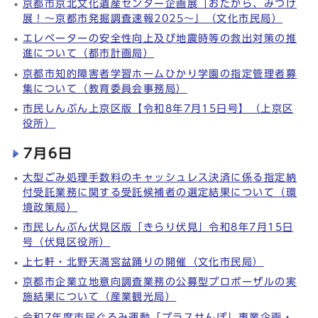
京都市京北文化遺産センター企画展「おたから、みつけ
展！～京都市発掘調査速報2025～」（文化市民局）
エレベーターの安全性向上及び地震時等の救出対策の推
進について（都市計画局）
京都市知的障害者学習ホームひかり学園の指定管理者募
集について（教育委員会事務局）
市民しんぶん上京区版【令和8年7月15日号】（上京区
役所）
7月6日
大型ごみ処理手数料のキャッシュレス決済に係る指定納
付受託業務に関する受託候補者の選定結果について（環
境政策局）
市民しんぶん伏見区版「きらり伏見」令和8年7月15日
号（伏見区役所）
上七軒・北野天満宮盆踊りの開催（文化市民局）
京都市企業立地意向調査業務の公募型プロポーザルの実
施結果について（産業観光局）
令和7年度市民ぐるみ運動「プラスせんぽ」事業企画・