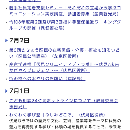
若手社員定着支援セミナー「それぞれの立場から学ぶコ
ミュニケーション実践講座」参加者募集（産業観光局）
令和8年度第2回及び第3回担い手確保推進ワーキンググ
ループの開催（保健福祉局）
7月2日
第6回さきょう区民の在宅医療・介護・福祉を知るつど
い（区民公開講座）（左京区役所）
産官学連携『伏見クリエイティブ・ラボ』～伏見/未来
かがやくプロジェクト～（伏見区役所）
街路樹への水やりのお願い（建設局）
7月1日
こども相談24時間ホットラインについて（教育委員会
事務局）
わくわく学び塾「ふしみどころ」（伏見区役所）
伏見ならではの歴史や文化、芸術、産業等をテーマに伏見の
魅力を再発見する学び・体験の場を提供することで、未来を