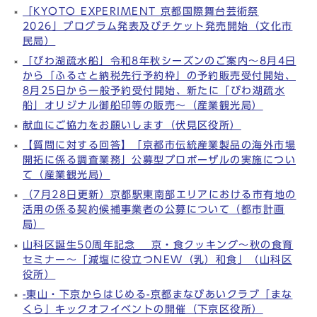
「KYOTO EXPERIMENT 京都国際舞台芸術祭
2026」プログラム発表及びチケット発売開始（文化市
民局）
「びわ湖疏水船」令和8年秋シーズンのご案内～8月4日
から「ふるさと納税先行予約枠」の予約販売受付開始、
8月25日から一般予約受付開始、新たに「びわ湖疏水
船」オリジナル御船印等の販売～（産業観光局）
献血にご協力をお願いします（伏見区役所）
【質問に対する回答】「京都市伝統産業製品の海外市場
開拓に係る調査業務」公募型プロポーザルの実施につい
て（産業観光局）
（7月28日更新）京都駅東南部エリアにおける市有地の
活用の係る契約候補事業者の公募について（都市計画
局）
山科区誕生50周年記念 京・食クッキング～秋の食育
セミナー～「減塩に役立つNEW（乳）和食」（山科区
役所）
-東山・下京からはじめる-京都まなびあいクラブ「まな
くら」キックオフイベントの開催（下京区役所）