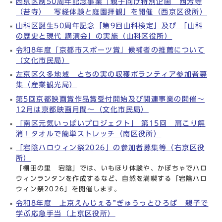
西京区制50周年記念事業「親子向け特別企画 西芳寺
（苔寺） 写経体験と庭園拝観」を開催（西京区役所）
山科区誕生50周年記念「第9回山科検定」及び 「山科
の歴史と現代 講演会」の実施（山科区役所）
令和8年度「京都市スポーツ賞」候補者の推薦について
（文化市民局）
左京区久多地域 とちの実の収穫ボランティア参加者募
集（産業観光局）
第5回京都映画賞作品賞受付開始及び関連事業の開催～
12月は京都映画月間～（文化市民局）
「南区元気いっぱいプロジェクト」 第15回 肩こり解
消！タオルで簡単ストレッチ（南区役所）
「宕陰ハロウィン祭2026」の参加者募集等（右京区役
所）
「棚田の里 宕陰」では、いもほり体験や、かぼちゃでハロ
ウィンランタンを作成するなど、自然を満喫する「宕陰ハロ
ウィン祭2026」を開催します。
令和8年度 上京えんじぇる”ぎゅうっとひろば 親子で
学ぶ応急手当（上京区役所）