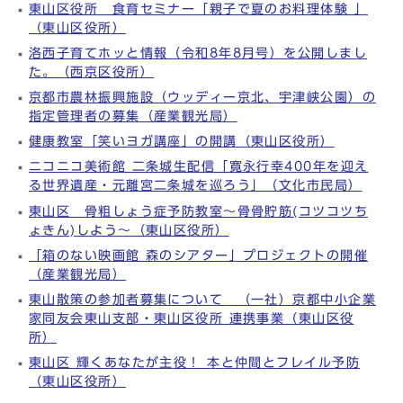
東山区役所 食育セミナー「親子で夏のお料理体験 」
（東山区役所）
洛西子育てホッと情報（令和8年8月号）を公開しまし
た。（西京区役所）
京都市農林振興施設（ウッディー京北、宇津峡公園）の
指定管理者の募集（産業観光局）
健康教室「笑いヨガ講座」の開講（東山区役所）
ニコニコ美術館 二条城生配信「寛永行幸400年を迎え
る世界遺産・元離宮二条城を巡ろう」（文化市民局）
東山区 骨粗しょう症予防教室～骨骨貯筋(コツコツち
ょきん)しよう～（東山区役所）
「箱のない映画館 森のシアター」プロジェクトの開催
（産業観光局）
東山散策の参加者募集について （一社）京都中小企業
家同友会東山支部・東山区役所 連携事業（東山区役
所）
東山区 輝くあなたが主役！ 本と仲間とフレイル予防
（東山区役所）