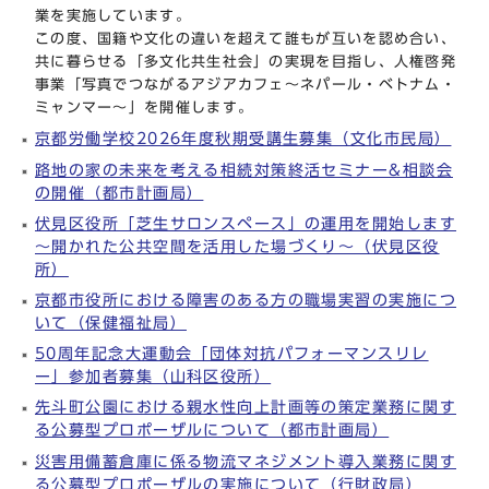
業を実施しています。
この度、国籍や文化の違いを超えて誰もが互いを認め合い、
共に暮らせる「多文化共生社会」の実現を目指し、人権啓発
事業「写真でつながるアジアカフェ～ネパール・ベトナム・
ミャンマー～」を開催します。
京都労働学校2026年度秋期受講生募集（文化市民局）
路地の家の未来を考える相続対策終活セミナー&相談会
の開催（都市計画局）
伏見区役所「芝生サロンスペース」の運用を開始します
～開かれた公共空間を活用した場づくり～（伏見区役
所）
京都市役所における障害のある方の職場実習の実施につ
いて（保健福祉局）
50周年記念大運動会「団体対抗パフォーマンスリレ
ー」参加者募集（山科区役所）
先斗町公園における親水性向上計画等の策定業務に関す
る公募型プロポーザルについて（都市計画局）
災害用備蓄倉庫に係る物流マネジメント導入業務に関す
る公募型プロポーザルの実施について（行財政局）