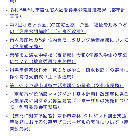
局）
令和8年6月市営住宅入居者募集公開抽選結果（都市計
画局）
第7回さきょう区民の在宅医療・介護・福祉を知るつど
い（区民公開講座）（左京区役所）
市内農産物の放射性物質モニタリング検査結果について
（産業観光局）
京都市立洛友中学校（夜間部）令和8年度入学生の募集
について（教育委員会事務局）
災害用備蓄飲料水「京のかがやき 疏水物語」の寄付に
係る寄付受納式（上下水道局）
第132回京都市消費生活審議会の開催（文化市民局）
「京都市学校施設マネジメント基本計画」改定等に係る
支援業務に関する公募型簡易プロポーザルの実施につい
て（教育委員会事務局）
【質問に対する回答】京都市森林Jクレジット創出支援
等業務における公募型プロポーザルの実施について（産
業観光局）