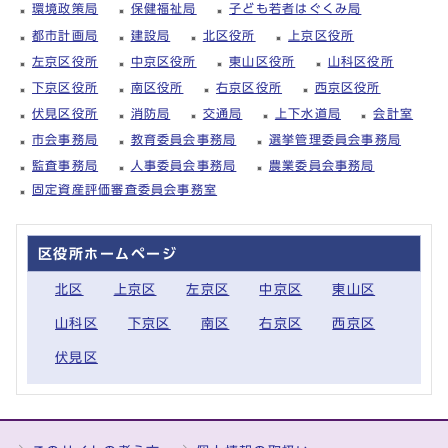
環境政策局
保健福祉局
子ども若者はぐくみ局
都市計画局
建設局
北区役所
上京区役所
左京区役所
中京区役所
東山区役所
山科区役所
下京区役所
南区役所
右京区役所
西京区役所
伏見区役所
消防局
交通局
上下水道局
会計室
市会事務局
教育委員会事務局
選挙管理委員会事務局
監査事務局
人事委員会事務局
農業委員会事務局
固定資産評価審査委員会事務室
区役所ホームページ
北区
上京区
左京区
中京区
東山区
山科区
下京区
南区
右京区
西京区
伏見区