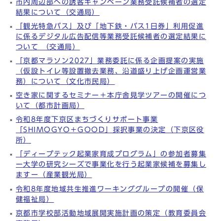
市内周辺部への誘客キャンペーン業務受託候補者の選定
結果について（交通局）
「観光特急バス」及び「地下鉄・バス1日券」利用促進
に係るデジタル広告配信等業務受託候補者の選定結果に
ついて （交通局）
「京都マラソン2027」業務委託に係る企画提案の実施
（仮設トイレ等設置撤去業務、沿道盛り上げ企画運営業
務）について（文化市民局）
空き家に関するセミナー＋本庁舎見学ツアーの開催につ
いて（都市計画局）
令和8年度下京区まちづくりサポート事業
「SHIMOGYO＋GOOD」採択事業の決定（下京区役
所）
「ディープテック起業家育成プログラム」の参加者募集
ー大学の研究シーズで事業化を行う起業家候補を募集し
ますー（産業観光局）
令和8年度地域共生推進ワーキンググループの開催（保
健福祉局）
京都市学校部活動地域展開実施計画の策定（教育委員会