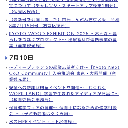
定について（チャレンジ・スタートアップ枠第1期分）
（伏見区役所）
（最新号を公開しました）市民しんぶん右京区版 令和
8年7月15日号（右京区役所）
KYOTO WOOD EXHIBITION 2026 ～木と森と暮
らしをつなぐプロジェクト～ 出展者及び連携事業の募
集（産業観光局）
7月10日
～ディープテックでの起業志望者向け～「Kyoto Next
CxO Community」入会説明会 東京・大阪開催（産
業観光局）
児童への感謝状贈呈イベントを開催～「わくわく
WORK LAND」学習で生まれたアイディアが商品に～
（教育委員会事務局）
保育進学フェアの開催～ 保育士になるための進学相談
会 ～（子ども若者はぐくみ局）
水の日PRイベント（上下水道局）