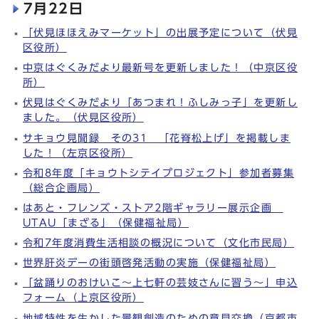
7月22日
「伏見ほほえみマーケット」の出展予定について（伏見
区役所）
中京はぐくみだより最新号を更新しました！（中京区役
所）
伏見はぐくみだより「あつまれ！ふしみっ子」を更新し
ました。（伏見区役所）
サキョウ見聞録 その31 「花脊松上げ」を掲載しま
した！（左京区役所）
令和8年度「キョウトシテイプロジェクト」参加者募集
（総合企画局）
はあと・フレンズ・ストア2階ギャラリー展示企画
UTAU「まざる」（保健福祉局）
令和7年度消費生活相談の概況について（文化市民局）
世界肝炎デーの街頭啓発活動の実施（保健福祉局）
「盆踊りのおけいこ～上七軒の芸妓さんに習う～」申込
フォーム（上京区役所）
地域特性を生かした景観創造のための意見交換（京都市