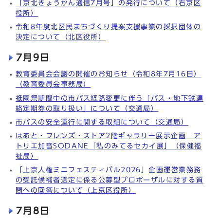
「京北きょうかん通信7月号」の発行について（右京区
役所）
令和8年度北区民まちづくり提案支援事業の採択団体の
決定について（北区役所）
7月9日
教育委員会会議の開催のお知らせ（令和8年7月16日）
（教育委員会事務局）
祇園祭期間中の市バス経路変更に伴う「バス・地下鉄連
絡定期券の取り扱い」について（交通局）
市バスの安全運行に関する取組について（交通局）
はあと・フレンズ・ストア2階ギャラリー展示企画 ア
トリエ加音SODANE「私のみてるセカイ展」（保健福
祉局）
「上京人権ミニフェスティバル2026」企画運営業務務
の受託候補者選定に係る公募型プロポーザルに対する質
問への回答について（上京区役所）
7月8日