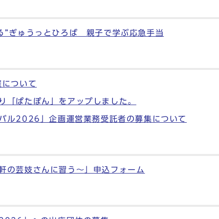
る”ぎゅうっとひろば 親子で学ぶ応急手当
催について
り「ぱたぽん」をアップしました。
バル2026」企画運営業務受託者の募集について
軒の芸妓さんに習う～」申込フォーム