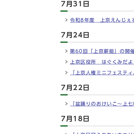
7月31日
令和8年度 上京えんじぇ
7月24日
第60回「上京薪能」の開
上京区役所 はぐくみだよ
「上京人権ミニフェスティ
7月22日
「盆踊りのおけいこ～上七
7月18日