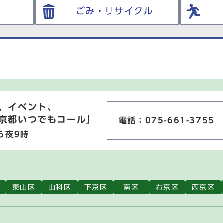
ごみ・リサイクル
、イベント、
京都いつでもコール」
電話：075-661-3755
ら夜9時
東山区
山科区
下京区
南区
右京区
西京区