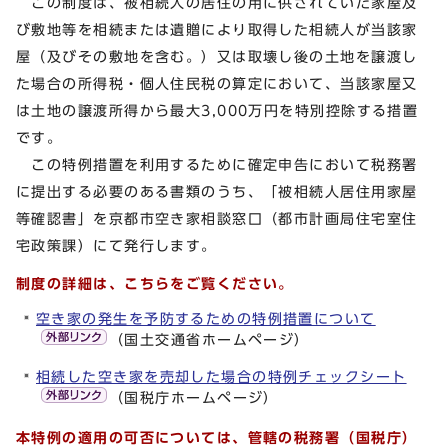
この制度は、被相続人の居住の用に供されていた家屋及
び敷地等を相続または遺贈により取得した相続人が当該家
屋（及びその敷地を含む。）又は取壊し後の土地を譲渡し
た場合の所得税・個人住民税の算定において、当該家屋又
は土地の譲渡所得から最大3,000万円を特別控除する措置
です。
この特例措置を利用するために確定申告において税務署
に提出する必要のある書類のうち、「被相続人居住用家屋
等確認書」を京都市空き家相談窓口（都市計画局住宅室住
宅政策課）にて発行します。
制度の詳細は、こちらをご覧ください。
空き家の発生を予防するための特例措置について
（国土交通省ホームページ）
相続した空き家を売却した場合の特例チェックシート
（国税庁ホームページ）
本特例の適用の可否については、管轄の税務署（国税庁）