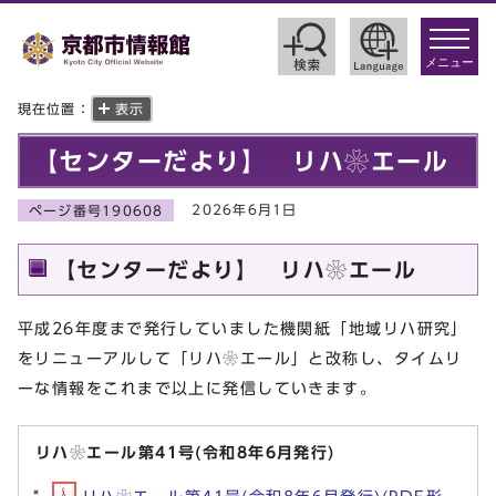
toggle
navigat
メニュー
現在位置：
表示
【センターだより】 リハ❀エール
2026年6月1日
ページ番号190608
【センターだより】 リハ❀エール
平成26年度まで発行していました機関紙「地域リハ研究」
をリニューアルして「リハ❀エール」と改称し、タイムリ
ーな情報をこれまで以上に発信していきます。
リハ❀エール第41号(令和8年6月発行)