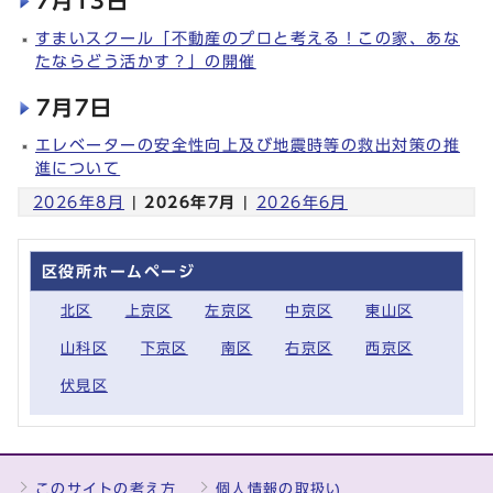
7月13日
すまいスクール「不動産のプロと考える！この家、あな
たならどう活かす？」の開催
7月7日
エレベーターの安全性向上及び地震時等の救出対策の推
進について
2026年8月
|
2026年7月
|
2026年6月
区役所ホームページ
北区
上京区
左京区
中京区
東山区
山科区
下京区
南区
右京区
西京区
伏見区
このサイトの考え方
個人情報の取扱い