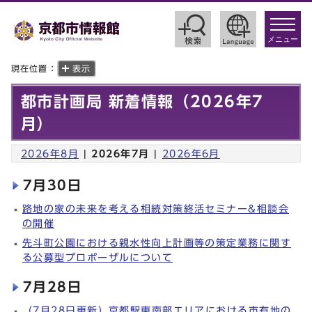
toggle
navigat
メニュー
現在位置：
表示
都市計画局 新着情報（2026年7
月）
2026年8月
|
2026年7月
|
2026年6月
7月30日
路地の家の未来を考える相続対策終活セミナー&相談会
の開催
先斗町公園における親水性向上計画等の策定業務に関す
る公募型プロポーザルについて
7月28日
（7月28日更新）京都駅東南部エリアにおける市有地の