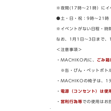
※夜間(17時～21時）に
●土・日・祝：9時～21時
※イベントがない日程・時
なお、1月1日～3日まで、
＜注意事項＞
・MACHIKO内に、
ごみ箱
※缶・びん・ペットボトル
・MACHIKOの椅子は、
・
電源（コンセント）は使
・
営利行為等
での使用はお