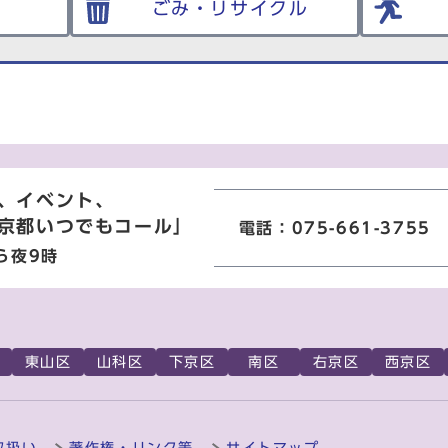
ごみ・リサイクル
、イベント、
京都いつでもコール」
電話：075-661-3755
ら夜9時
東山区
山科区
下京区
南区
右京区
西京区
取扱い
著作権・リンク等
サイトマップ