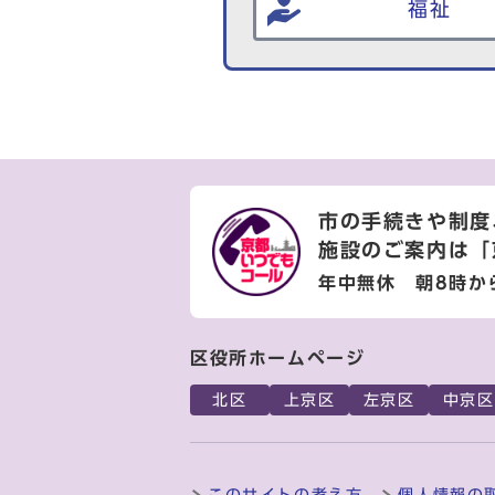
福祉
市の手続きや制度
施設のご案内は
「
年中無休 朝8時か
区役所ホームページ
北区
上京区
左京区
中京区
このサイトの考え方
個人情報の