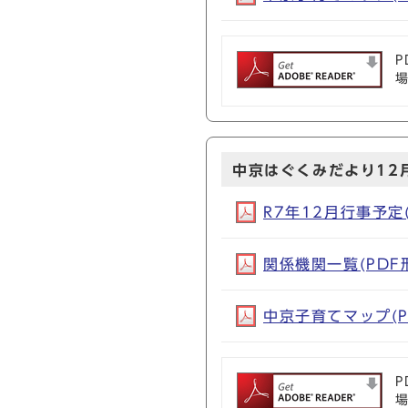
P
中京はぐくみだより12
R7年12月行事予定(P
関係機関一覧(PDF形式
中京子育てマップ(PD
P