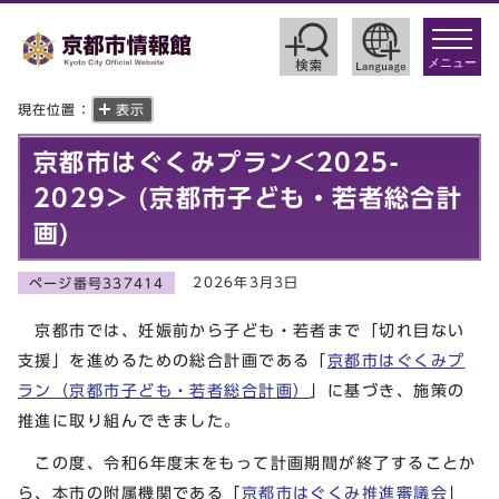
toggle
navigat
メニュー
現在位置：
表示
京都市はぐくみプラン<2025-
2029> (京都市子ども・若者総合計
画)
2026年3月3日
ページ番号337414
京都市では、妊娠前から子ども・若者まで「切れ目ない
支援」を進めるための総合計画である「
京都市はぐくみプ
ラン（京都市子ども・若者総合計画）
」に基づき、施策の
推進に取り組んできました。
この度、令和6年度末をもって計画期間が終了することか
ら、本市の附属機関である「
京都市はぐくみ推進審議会
」