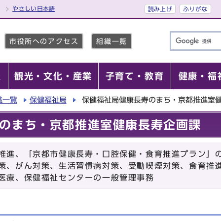
やさしい日本語
読み上げ
ふりがな
市役所へのアクセス
組織一覧
報
観光・文化・産業
子育て・教育
健康・福
織一覧
保健福祉局
保健福祉局健康長寿のまち・京都推進室
のまち・京都推進室健康長寿企画課
推進、「京都市健康長寿・口腔保健・食育推進プラン」
策、がん対策、生活習慣病対策、受動喫煙対策、食育推
医療、保健福祉センターの一般管理事務