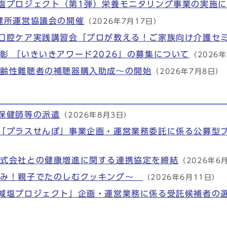
塩プロジェクト（第1弾）栄養モニタリング事業の実施
健所運営協議会の開催
（2026年7月17日）
口腔ケア実践講習会「プロが教える！ご家族向け介護セ
彰 「いきいきアワード2026」の募集について
（2026
加齢性難聴者の補聴器購入助成～の開始
（2026年7月8日）
保健師等の派遣
（2026年8月3日）
「プラスせんぽ」事業企画・運営業務委託に係る公募型
株式会社との健康増進に関する連携協定を締結
（2026年6
休み！親子でたのしむクッキング～
（2026年6月11日）
減塩プロジェクト」企画・運営業務に係る受託候補者の