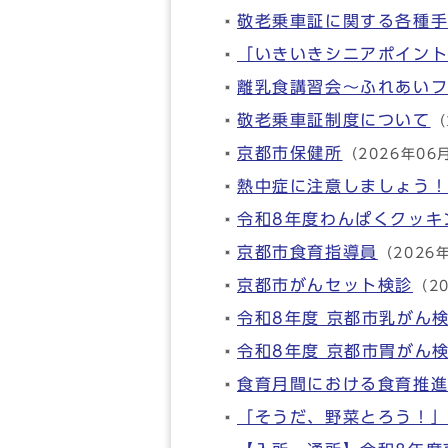
敬老乗車証に関する各種
「いきいきシニアポイン
離乳食講習会～ふれあい
敬老乗車証制度について
（
京都市保健所
（2026年06
熱中症に注意しましょう
令和8年度わんぱくクッキ
京都市食育指導員
（2026
京都市がんセット検診
（2
令和8年度 京都市乳がん
令和8年度 京都市胃がん
食育月間における食育推
「そうだ、野菜とろう！」