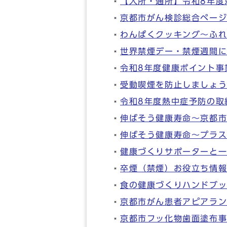
【入所・通所】令和8年度
京都市がん検診総合ペー
わんぱくクッキング～ふ
世界禁煙デー・禁煙週間
令和8年度健康ポイント事
受動喫煙を防止しましょ
令和8年度熱中症予防の取
伸ばそう健康寿命～京都
伸ばそう健康寿命～プラ
健康づくりサポーターと
卒煙（禁煙）お役立ち情
食の健康づくりハンドブッ
京都市がん患者アピアラ
京都市フッ化物歯面塗布事