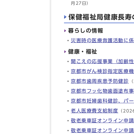
月27日）
保健福祉局健康長寿
暮らしの情報
災害時の医療救護活動に
健康・福祉
聞こえの応援事業（加齢
京都市がん検診指定医療
京都市歯周疾患予防健診
（
京都市フッ化物歯面塗布
京都市妊婦歯科健診、パ
老人医療費支給制度
（202
敬老乗車証オンライン申
敬老乗車証オンライン申