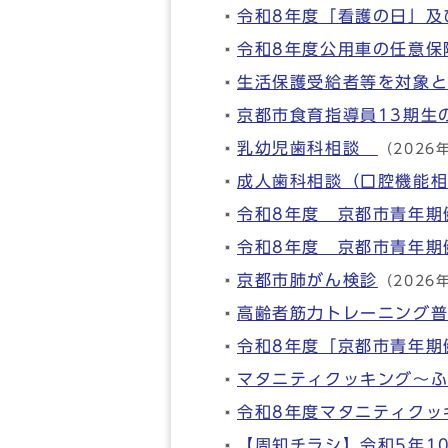
令和8年度「看護の日」及
令和8年度公用車の任意保
生活保護受給者等を対象
京都市食育指導員13期生
乳幼児歯科相談
（2026
成人歯科相談（口腔機能
令和8年度 京都市青年期
令和8年度 京都市青年期
京都市肺がん検診
（2026
高齢者筋力トレーニング
令和8年度「京都市青年期
マタニティクッキング～
令和8年度マタニティクッ
【周知チラシ】令和5年1