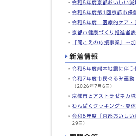
令和8年度京都おいしい減
令和8年度第1回京都市保
令和8年度 医療的ケア・
京都市健康づくり推進者表
「聞こえの応援事業」～
新着情報
令和8年度熊本地震に伴う
令和7年度市民ぐるみ運動
（2026年7月6日）
京都市とアストラゼネカ
わんぱくクッキング～夏
令和8年度「京都おいしい
29日）