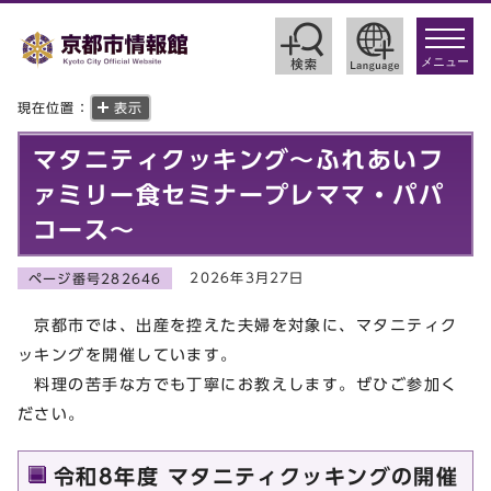
toggle
navigat
メニュー
現在位置：
表示
マタニティクッキング～ふれあいフ
ァミリー食セミナープレママ・パパ
コース～
2026年3月27日
ページ番号282646
京都市では、出産を控えた夫婦を対象に、マタニティク
ッキングを開催しています。
料理の苦手な方でも丁寧にお教えします。ぜひご参加く
ださい。
令和8年度 マタニティクッキングの開催