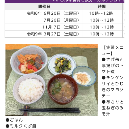
＜いろんな食材で鉄分・カルシウム！！
開催日
時間
令和8年 6月20日（土曜日）
10時～12時
令
7月20日（月曜日）
10時～12時
令
11月 7日（土曜日）
10時～12時
令
令和9年 3月27日（土曜日）
10時～12時
令
【実習メニ
ュー】
●さば缶と
厚揚げのト
マト煮
●チンゲン
サイとひじ
きのマヨソ
テー
●あさりと
玉ねぎのみ
そ汁
●ごはん
●ミルクくず餅