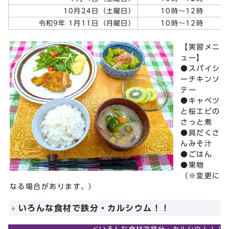
10月24日（土曜日）
10時～12時
令和9年 1月11日（月曜日）
10時～12時
【実習メニ
ュー】
●スパイシ
ーチキンソ
テー
●キャベツ
と桜エビの
さっと煮
●具だくさ
んみそ汁
●ごはん
●果物
（※変更に
なる場合があります。）
いろんな食材で鉄分・カルシウム！！