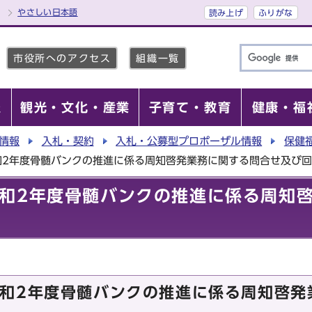
やさしい日本語
読み上げ
ふりがな
市役所へのアクセス
組織一覧
報
観光・文化・産業
子育て・教育
健康・福
情報
入札・契約
入札・公募型プロポーザル情報
保健
和2年度骨髄バンクの推進に係る周知啓発業務に関する問合せ及び
和2年度骨髄バンクの推進に係る周知
和2年度骨髄バンクの推進に係る周知啓発