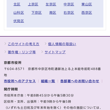
北区
上京区
左京区
中京区
東山区
山科区
下京区
南区
右京区
西京区
伏見区
このサイトの考え方
個人情報の取扱い
著作権・リンク等
サイトマップ
京都市役所
〒604-8571 京都市中京区寺町通御池上る上本能寺前町488番
地
市役所へのアクセス
組織一覧
各部署へのお問い合わせ
開庁時間
市役所本庁舎：午前8時45分から午後5時30分
区役所・支所、出張所：午前9時から午後5時
（いずれも土日祝及び年末年始を除く）その他の施設については、