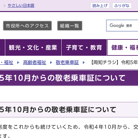
やさしい日本語
読み上げ
ふりがな
市役所へのアクセス
組織一覧
報
観光・文化・産業
子育て・教育
健康・福
・福祉
高齢者福祉
敬老乗車証
【周知チラシ】令和5年
5年10月からの敬老乗車証について
5年10月からの敬老乗車証について
制度をこれからも続けていくため、令和4年10月から、
ます。