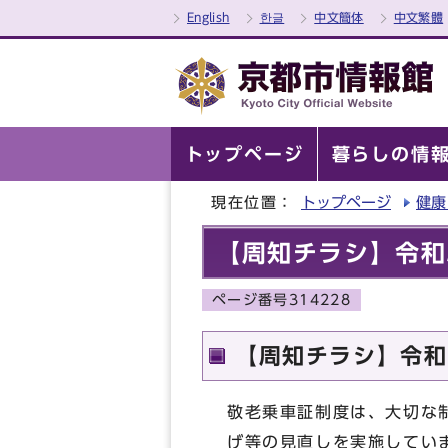
English
한글
中文簡体
中文繁體
トップページ
暮らしの情
現在位置：
トップページ
健康
【周知チラシ】令和
ページ番号314228
【周知チラシ】令和
敬老乗車証制度は、大切な
げ等の見直しを実施してい