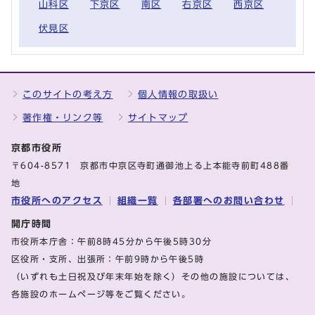
山科区
下京区
南区
右京区
西京区
伏見区
このサイトの考え方
個人情報の取扱い
著作権・リンク等
サイトマップ
京都市役所
〒604-8571 京都市中京区寺町通御池上る上本能寺前町488番
地
市役所へのアクセス
組織一覧
各部署へのお問い合わせ
開庁時間
市役所本庁舎：午前8時45分から午後5時30分
区役所・支所、出張所：午前9時から午後5時
（いずれも土日祝及び年末年始を除く）その他の施設については、
各施設のホームページ等をご覧ください。