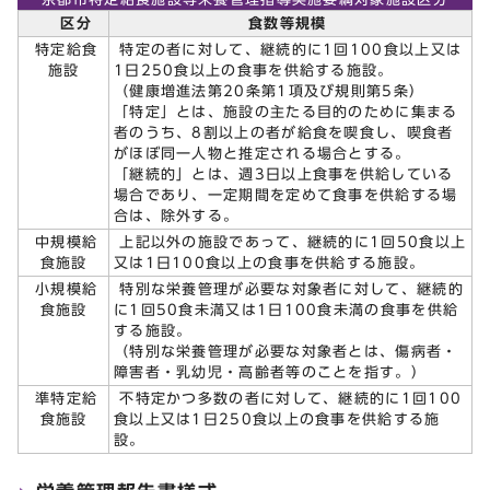
区分
食数等規模
特定給食
特定の者に対して、継続的に1回100食以上又は
施設
1日250食以上の食事を供給する施設。
（健康増進法第20条第1項及び規則第5条）
「特定」とは、施設の主たる目的のために集まる
者のうち、8割以上の者が給食を喫食し、喫食者
がほぼ同一人物と推定される場合とする。
「継続的」とは、週3日以上食事を供給している
場合であり、一定期間を定めて食事を供給する場
合は、除外する。
中規模給
上記以外の施設であって、継続的に1回50食以上
食施設
又は1日100食以上の食事を供給する施設。
小規模給
特別な栄養管理が必要な対象者に対して、継続的
食施設
に1回50食未満又は1日100食未満の食事を供給
する施設。
（特別な栄養管理が必要な対象者とは、傷病者・
障害者・乳幼児・高齢者等のことを指す。）
準特定給
不特定かつ多数の者に対して、継続的に1回100
食施設
食以上又は1日250食以上の食事を供給する施
設。