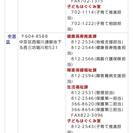
FAX702-1315
子どもはぐくみ室
702-1114(子育て推進担
当)
702-1222(子育て相談担
当)
中京
〒604-8588
健康長寿推進課
区
中京区西堀川通御池下
812-2534(地域支援担当)
る西三坊堀川町521
812-2544(健康長寿推進担
当)
812-2566(高齢介護保険担
当)
障害保健福祉課
812-2594(障害難病支援担
当)
生活福祉課
812-2531(管理担当)
812-2546(保護第一担当)
366-8620(保護第二担当)
366-8654(保護第三担当)
FAX822-3096
子どもはぐくみ室
812-2543(子育て推進担
当)