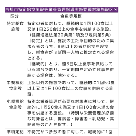
京都市特定給食施設等栄養管理指導実施要綱対象施設区分
区分
食数等規模
特定給食
特定の者に対して、継続的に1回100食以上
施設
又は1日250食以上の食事を供給する施設。
（健康増進法第20条第1項及び規則第5条）
「特定」とは、施設の主たる目的のために集
まる者のうち、8割以上の者が給食を喫食
し、喫食者がほぼ同一人物と推定される場合
とする。
「継続的」とは、週3日以上食事を供給して
いる場合であり、一定期間を定めて食事を供
給する場合は、除外する。
中規模給
上記以外の施設であって、継続的に1回50食
食施設
以上又は1日100食以上の食事を供給する施
設。
小規模給
特別な栄養管理が必要な対象者に対して、継
食施設
続的に1回50食未満又は1日100食未満の食
事を供給する施設。（特別な栄養管理が必要
な対象者とは、傷病者・障害者・乳幼児・高
齢者等のことを指す。）
準特定給
不特定かつ多数の者に対して、継続的に1回