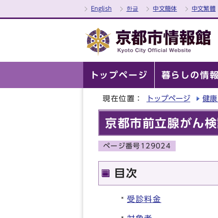
English
한글
中文簡体
中文繁體
トップページ
暮らしの情
現在位置：
トップページ
健康
京都市前立腺がん検
ページ番号129024
目次
受診料金