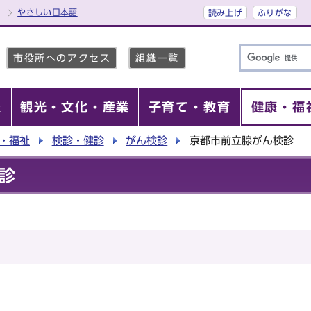
やさしい日本語
読み上げ
ふりがな
市役所へのアクセス
組織一覧
報
観光・文化・産業
子育て・教育
健康・福
・福祉
検診・健診
がん検診
京都市前立腺がん検診
診