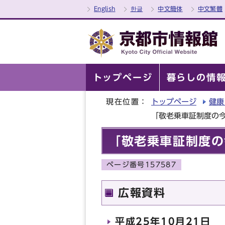
English
한글
中文簡体
中文繁體
トップページ
暮らしの情
現在位置：
トップページ
健康
「敬老乗車証制度の
「敬老乗車証制度の
ページ番号157587
広報資料
平成25年10月21日