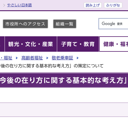
やさしい日本語
読み上げ
ふりがな
市役所へのアクセス
組織一覧
報
観光・文化・産業
子育て・教育
健康・福
・福祉
高齢者福祉
敬老乗車証
今後の在り方に関する基本的な考え方」の策定について
今後の在り方に関する基本的な考え方