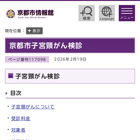
toggle
navigat
メニュー
現在位置：
表示
京都市子宮頸がん検診
2026年2月19日
ページ番号117098
子宮頸がん検診
目次
子宮頸がんについて
受診料金
対象者