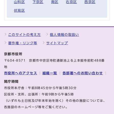
山科区
下京区
南区
右京区
西京区
伏見区
このサイトの考え方
個人情報の取扱い
著作権・リンク等
サイトマップ
京都市役所
〒604-8571 京都市中京区寺町通御池上る上本能寺前町488番
地
市役所へのアクセス
組織一覧
各部署へのお問い合わせ
開庁時間
市役所本庁舎：午前8時45分から午後5時30分
区役所・支所、出張所：午前9時から午後5時
（いずれも土日祝及び年末年始を除く）その他の施設については、
各施設のホームページ等をご覧ください。