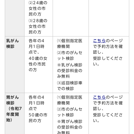
⑵24歳の
女性の市
民の方
⑶28歳の
女性の市
民の方
各年の4
⑴個別指定医
こちら
のページ
乳がん
月1日時
療機関
で予約方法を確
検診
点で、
認し、
⑵市のがんセ
40歳の女
ット検診
受診してくださ
性の市民
い。
※乳がん検診
の方
の受診料金の
み無料
⑶巡回検診車
での検診
各年の4
⑴個別指定医
こちら
のページ
胃がん
月1日時
療機関
で予約方法を確
検診
点で
認し、
（令和7
⑵市のがんセ
年度開
50歳の市
ット検診
受診してくださ
始）
民の方
い。
※胃がん検診
の受診料金の
み無料