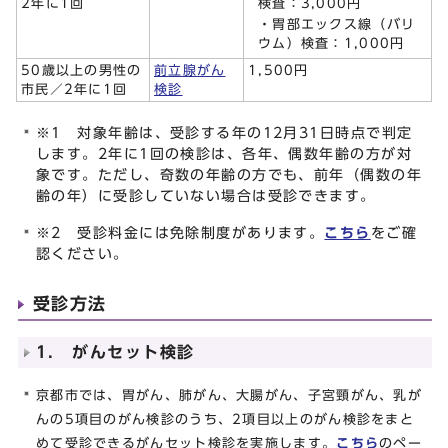
検査：3,000円
2年に1回
・胃部エックス線（バリ
ウム）検査：1,000円
50歳以上の男性の
前立腺がん
1,500円
市民／2年に1回
検診
※1 対象年齢は、受診する年の12月31日時点で判定
します。2年に1回の検診は、各年、偶数年齢の方が対
象です。ただし、奇数の年齢の方でも、前年（偶数の年
齢の年）に受診していない場合は受診できます。
※2 受診料金には免除制度があります。
こちら
をご確
認ください。
受診方法
1. がんセット検診
京都市では、胃がん、肺がん、大腸がん、子宮頸がん、乳が
んの5項目のがん検診のうち、2項目以上のがん検診をまと
めて受診できるがんセット検診を実施します。
こちら
のペー