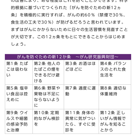
の改善により、ある程度はこれを防ぐことができます。科学
的根拠に基づいてつくられた「がんを防ぐための新12ヵ
条」を積極的に実行すれば、がんの約60％（禁煙で30％、
食生活の工夫で30％）が防げるだろうと言われています。
まずはがんにかからないために日々の生活習慣を見直すこと
が大切です。この12ヵ条をもとにできることからはじめま
しょう。
がんを防ぐための新12か条 ～がん研究振興財団～
第1条 たば
第2条 他人の
第3条 お酒はほ
第4条 バラン
こは吸わな
たばこの煙を
どほどに
スのとれた食
い
できるだけ避
生活を
ける
第5条 塩辛
第6条 野菜や
第7条 適度に運
第8条 適切な
い食品は控
果物は不足に
動
体重維持
えめに
ならないよう
に
第9条 ウイ
第10条 定期
第11条 身体の
第12条 正し
ルスや細菌
的ながん検診
異常に気がつい
いがん情報で
の感染予防
を
たら、すぐに受
がんを知るこ
と治療
診を
とから