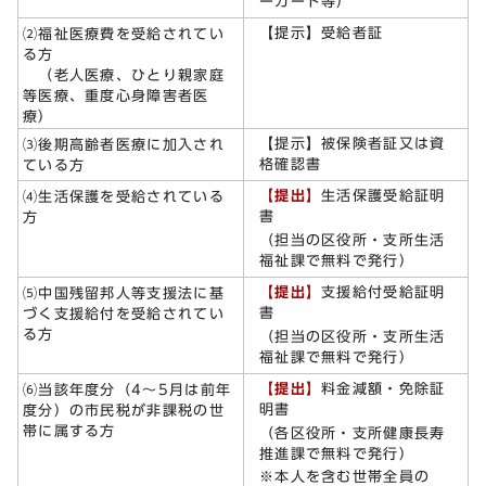
ーカード等）
【提示】受給者証
⑵福祉医療費を受給されてい
る方
（老人医療、ひとり親家庭
等医療、重度心身障害者医
療）
【提示】被保険者証又は資
⑶後期高齢者医療に加入され
格確認書
ている方
【提出】
生活保護受給証明
⑷生活保護を受給されている
書
方
（担当の区役所・支所生活
福祉課で無料で発行）
【提出】
支援給付受給証明
⑸中国残留邦人等支援法に基
書
づく支援給付を受給されてい
る方
（担当の区役所・支所生活
福祉課で無料で発行）
【提出】
料金減額・免除証
⑹当該年度分（4～5月は前年
明書
度分）の市民税が非課税の世
帯に属する方
（各区役所・支所健康長寿
推進課で無料で発行）
※本人を含む世帯全員の