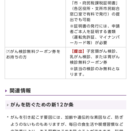
「市・府民税課税証明書」
（各区役所・支所市民総合
窓口室で有料で発行）の提
出でも可能
※証明書の発行には、申請
者ご本人を証明する書類
（運転免許証、マイナンバ
ーカード等）が必要
【提出】
子宮頸がん検診、
⑺がん検診無料クーポン券を
乳がん検診、または胃がん
お持ちの方
検診無料クーポン券
※該当の検診のみ無料とな
ります。
関連情報
がんを防ぐための新12か条
がんを引き起こす要因には、加齢や遺伝的な素因など、防ぎ
ようのないものもありますが、毎日の食生活や喫煙習慣など