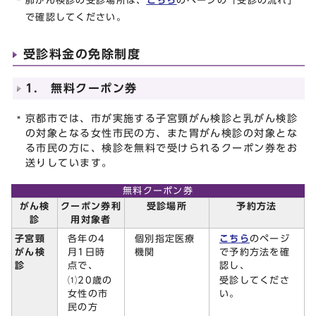
肺がん検診の受診場所は、
こちら
のページの「受診の流れ」
で確認してください。
受診料金の免除制度
1. 無料クーポン券
京都市では、市が実施する子宮頸がん検診と乳がん検診
の対象となる女性市民の方、また胃がん検診の対象とな
る市民の方に、検診を無料で受けられるクーポン券をお
送りしています。
無料クーポン券
がん検
クーポン券利
受診場所
予約方法
診
用対象者
各年の4
個別指定医療
こちら
のページ
子宮頸
月1日時
機関
で予約方法を確
がん検
点で、
認し、
診
⑴20歳の
受診してくださ
女性の市
い。
民の方