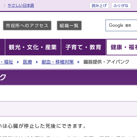
やさしい日本語
読み上げ
ふりがな
市役所へのアクセス
組織一覧
報
観光・文化・産業
子育て・教育
健康・福
・福祉
医療
献血・移植対策
臓器提供・アイバンク
ク
は心臓が停止した死後にできます。