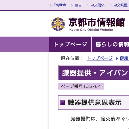
English
한글
中文簡体
中文繁體
トップページ
暮らしの情
現在位置：
トップページ
健康
臓器提供・アイバン
ページ番号135784
臓器提供意思表示
臓器提供は，脳死後あるい