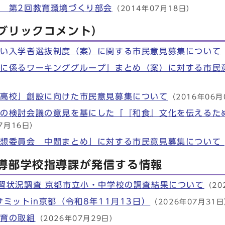
 第2回教育環境づくり部会
（2014年07月18日）
ブリックコメント）
しい入学者選抜制度（案）に関する市民意見募集について
設に係るワーキンググループ」まとめ（案）に対する市民
系高校」創設に向けた市民意見募集について
（2016年06月
」の検討会議の意見を基にした「『和食』文化を伝えるた
7月16日）
構想委員会 中間まとめ」に対する市民意見募集について
導部学校指導課が発信する情報
習状況調査 京都市立小・中学校の調査結果について
（20
ミットin京都（令和8年11月13日）
（2026年07月31
食育の取組
（2026年07月29日）