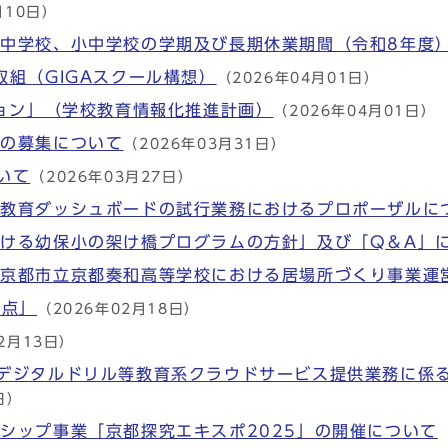
月10日）
中学校、小中学校の学期及び長期休業期間（令和8年度
取組（GIGAスクール構想）
（2026年04月01日）
ジョン」（学校教育情報化推進計画）
（2026年04月01日）
師の募集について
（2026年03月31日）
いて
（2026年03月27日）
た教育ダッシュボードの試行業務におけるプロポーザルに
ける幼保小の架け橋プログラムの方針」及び「Q＆A」
】京都市立京都奏和高等学校における居場所づくり事業運
重点」
（2026年02月18日）
2月13日）
デジタルドリル等教育系クラウドサービス提供業務に係
日）
シップ事業「京都探究エキスポ2025」の開催について