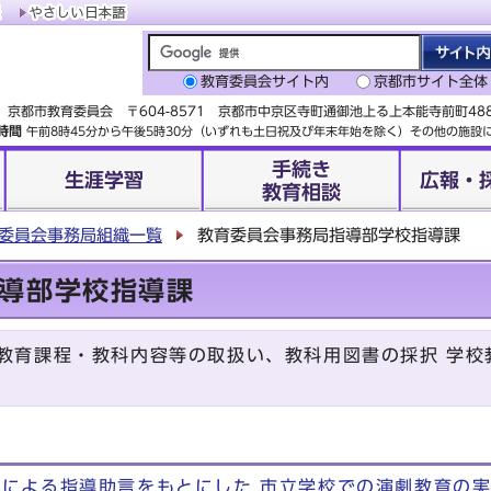
教育委員会サイト内
京都市サイト全体
京都市教育委員会 〒604-8571 京都市中京区寺町通御池上る上本能寺前町4
時間
午前8時45分から午後5時30分（いずれも土日祝及び年末年始を除く）その他の施
手続き
生涯学習
広報・
教育相談
委員会事務局組織一覧
教育委員会事務局指導部学校指導課
導部学校指導課
教育課程・教科内容等の取扱い、教科用図書の採択 学校
らによる指導助言をもとにした 市立学校での演劇教育の