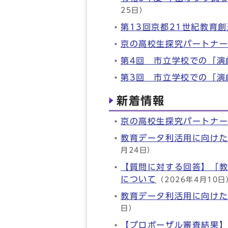
25日）
第13回京都21世紀教育
京の高校生探究パートナー
第4回 市立学校での「演
第3回 市立学校での「演
新着情報
京の高校生探究パートナー
教育データ利活用に向け
月24日）
【質問に対する回答】「
について
（2026年4月10日
教育データ利活用に向け
日）
【プロポーザル審査結果