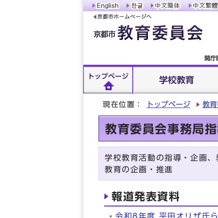
開庁
トップページ
学校教育
現在位置：
トップページ
教育
教育委員会事務局指
学校教育活動の指導・企画、
教育の企画・推進
報道発表資料
令和8年度 平田オリザ氏