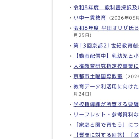
令和8年度 教科書採択及
小中一貫教育
（2026年05
令和8年度 平田オリザ氏
月25日）
第13回京都21世紀教育
【動画配信中】乳幼児と
人権教育研究指定校事業
京都市土曜国際教室
（202
教育データ利活用に向け
月24日）
学校指導課が所管する要
リーフレット・参考資料
「家庭と園で育もう」に
【質問に対する回答】「