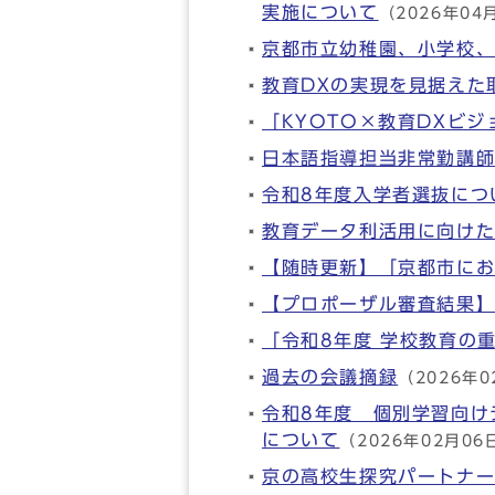
実施について
（2026年04
京都市立幼稚園、小学校、
教育DXの実現を見据えた
「KYOTO×教育DXビ
日本語指導担当非常勤講
令和8年度入学者選抜につ
教育データ利活用に向け
【随時更新】「京都市にお
【プロポーザル審査結果
「令和8年度 学校教育の
過去の会議摘録
（2026年0
令和8年度 個別学習向け
について
（2026年02月06
京の高校生探究パートナー