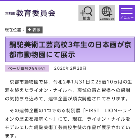
toggle
navigat
メニュー
現在位置：
表示
銅駝美術工芸高校3年生の日本画が京
都市動物園にて展示
2020年2月28日
ページ番号265462
京都市動物園では，令和2年1月31日に25歳10ヵ月の生
涯を終えたライオン・ナイルへ，哀悼の意と皆様への感謝
の気持ちを込めて，追悼企画が順次開催されております。
その追悼企画の1つである特別展「FIRST LION～ライ
オンの歴史を紐解く～」にて，現在，ライオン・ナイルを
モデルにした銅駝美術工芸高校生徒の作品が展示されてい
ます。