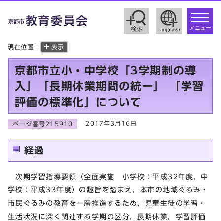
toggle
navigat
メニュー
現在位置：
表示
京都市立小・中学校「3学期制の導
入」「長期休業期間の統一」 「学習
評価の標準化」について
2017年3月16日
ページ番号215910
経過
次期学習指導要領（全面実施 小学校：平成32年度，中
学校：平成33年度）の趣旨を踏まえ，本市の地域ぐるみ・
市民ぐるみの教育を一層推進するため，児童生徒の学習・
生活状況に深く関連する学期の区分，長期休業，学習評価