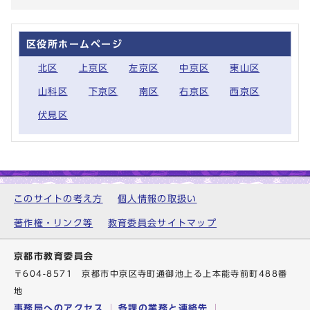
区役所ホームページ
北区
上京区
左京区
中京区
東山区
山科区
下京区
南区
右京区
西京区
伏見区
このサイトの考え方
個人情報の取扱い
著作権・リンク等
教育委員会サイトマップ
京都市教育委員会
〒604-8571 京都市中京区寺町通御池上る上本能寺前町488番
地
事務局へのアクセス
各課の業務と連絡先