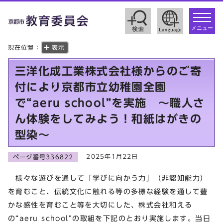
toggle
navigat
メニュー
現在位置：
表示
三洋化成工業株式会社様からのご寄
付により京都市立幼稚園全園
で“aeru school”を実施 ～職人さ
ん体験をしてみよう！和紙はがきの
型染～
2025年1月22日
ページ番号336822
様々な遊びを通して「学びに向かう力」（非認知能力）
を育むこと、伝統文化に触れる等の多様な経験を通して豊
かな感性を育むこと等を大切にした、株式会社和える
の“aeru school”の取組を下記のとおり実施します。当日