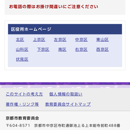
お電話の際はお掛け間違いにご注意ください
区役所ホームページ
北区
上京区
左京区
中京区
東山区
山科区
下京区
南区
右京区
西京区
伏見区
このサイトの考え方
個人情報の取扱い
著作権・リンク等
教育委員会サイトマップ
京都市教育委員会
〒604-8571 京都市中京区寺町通御池上る上本能寺前町488番