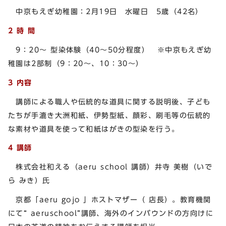
中京もえぎ幼稚園：2月19日 水曜日 5歳（42名）
2 時 間
9：20～ 型染体験（40～50分程度） ※中京もえぎ幼
稚園は2部制（9：20～、10：30～）
3 内容
講師による職人や伝統的な道具に関する説明後、子ども
たちが手漉き大洲和紙、伊勢型紙、顔彩、刷毛等の伝統的
な素材や道具を使って和紙はがきの型染を行う。
4 講師
株式会社和える（aeru school 講師）井寺 美樹（いで
ら みき）氏
京都「aeru gojo 」ホストマザー（ 店長）。教育機関
にて“ aeruschool”講師、海外のインバウンドの方向けに