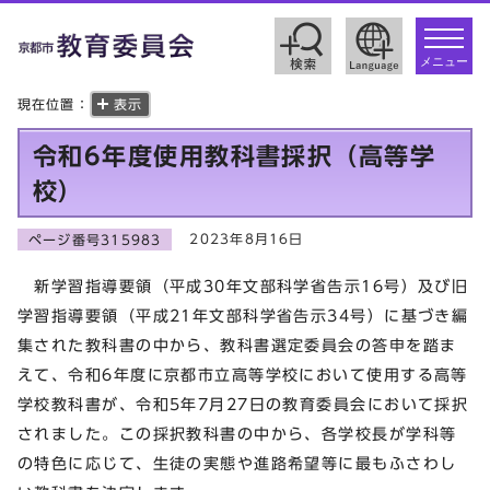
toggle
navigat
メニュー
現在位置：
表示
令和6年度使用教科書採択（高等学
校）
2023年8月16日
ページ番号315983
新学習指導要領（平成30年文部科学省告示16号）及び旧
学習指導要領（平成21年文部科学省告示34号）に基づき編
集された教科書の中から、教科書選定委員会の答申を踏ま
えて、令和6年度に京都市立高等学校において使用する高等
学校教科書が、令和5年7月27日の教育委員会において採択
されました。この採択教科書の中から、各学校長が学科等
の特色に応じて、生徒の実態や進路希望等に最もふさわし