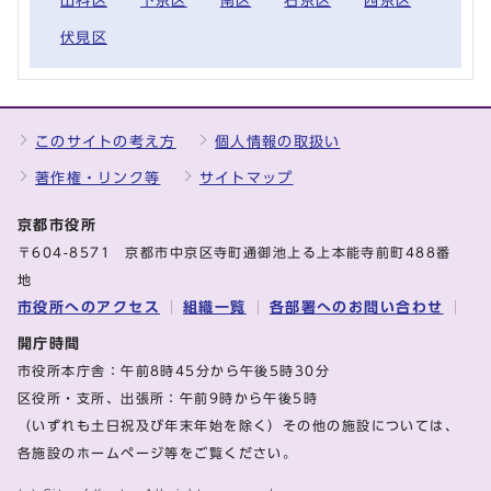
山科区
下京区
南区
右京区
西京区
伏見区
このサイトの考え方
個人情報の取扱い
著作権・リンク等
サイトマップ
京都市役所
〒604-8571 京都市中京区寺町通御池上る上本能寺前町488番
地
市役所へのアクセス
組織一覧
各部署へのお問い合わせ
開庁時間
市役所本庁舎：午前8時45分から午後5時30分
区役所・支所、出張所：午前9時から午後5時
（いずれも土日祝及び年末年始を除く）その他の施設については、
各施設のホームページ等をご覧ください。