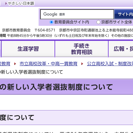
教育委員会サイト内
京都市サイト全体
京都市教育委員会 〒604-8571 京都市中京区寺町通御池上る上本能寺前町4
時間
午前8時45分から午後5時30分（いずれも土日祝及び年末年始を除く）その他の施
手続き
生涯学習
広報・
教育相談
校教育
市立高校改革・中高一貫教育
公立高校入試・制度改
の新しい入学者選抜制度について
の新しい入学者選抜制度について
度について