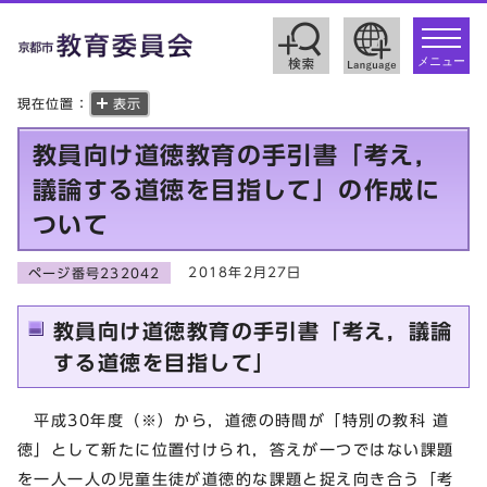
toggle
navigat
メニュー
現在位置：
表示
教員向け道徳教育の手引書「考え，
議論する道徳を目指して」の作成に
ついて
2018年2月27日
ページ番号232042
教員向け道徳教育の手引書「考え，議論
する道徳を目指して」
平成30年度（※）から，道徳の時間が「特別の教科 道
徳」として新たに位置付けられ，答えが一つではない課題
を一人一人の児童生徒が道徳的な課題と捉え向き合う「考