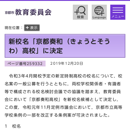
toggle
navigat
メニュー
現在位置：
表示
新校名「京都奏和（きょうとそう
わ）高校」に決定
2019年12月20日
ページ番号259332
令和3年4月開校予定の新定時制高校の校名について，校
名案の一般公募を行うとともに，両校学校関係者・有識者
等で構成される校名検討会議での協議を踏まえ，教育委員
会において「京都奏和高校」を新校名候補として決定し，
この度，令和元年11月定例市議会において，京都市立高等
学校条例の一部を改正する条例案が可決されました。
1 校名