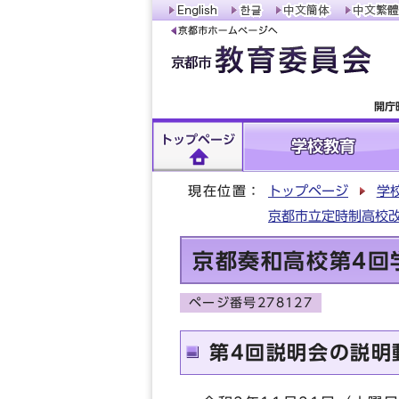
開庁
トップページ
学校教育
現在位置：
トップページ
学
京都市立定時制高校改
京都奏和高校第4回
ページ番号278127
第4回説明会の説明