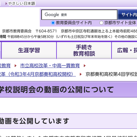
教育委員会サイト内
京都市サイト全体
京都市教育委員会 〒604-8571 京都市中京区寺町通御池上る上本能寺前町4
時間
午前8時45分から午後5時30分（いずれも土日祝及び年末年始を除く）その他の施
手続き
生涯学習
広報・
教育相談
校教育
市立高校改革・中高一貫教育
革（令和3年4月京都奏和高校開校）
京都奏和高校第4回学校
学校説明会の動画の公開について
動画を公開しています