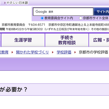
教育委員会サイト内
京都市サイト全体
京都市教育委員会 〒604-8571 京都市中京区寺町通御池上る上本能寺前町4
時間
午前8時45分から午後5時30分（いずれも土日祝及び年末年始を除く）その他の施
手続き
生涯学習
広報・
教育相談
校教育
開かれた学校づくり
学校評価
京都市の学校評価
が必要か？