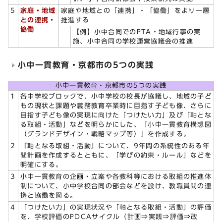
5
家庭・地域
家庭や地域との「連携」・「協働」をより一層
との連携・
推進する
協働
【例】小中合同でのPTA・地域行事の実
施、小中合同の学校運営協議会の推進
小中一貫教育・京都市の5つの実践
小中一貫教育・京都市の5つの実践
1
各中学校ブロックで、小中学校の校長が協議し、地域の子ど
もの現状と課題や義務教育卒業時に目指す子ども像、さらに
目指す子ども像の実現に向けた「つけたい力」及び「軸とな
る取組・活動」などを明らかにした、『小中一貫教育構想図
（グランドデザイン・戦略マップ等）』を作成する。
2
『軸となる取組・活動』について、9年間の系統性のある年
間計画を作成するとともに、「学びの約束・ルール」などを
明確にする。
3
小中一貫教育の企画・立案や各教科等における取組の推進体
制について、小中学校合同の部会などを設け、教職員間の連
携と協働を図る。
4
「つけたい力」の実現状況や「軸となる取組・活動」の評価
を、学校評価のPDCAサイクル（計画⇒実践⇒評価⇒改