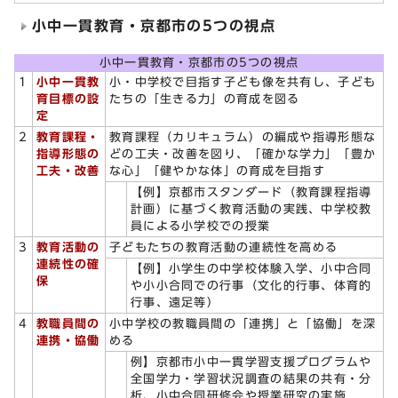
小中一貫教育・京都市の5つの視点
小中一貫教育・京都市の5つの視点
1
小中一貫教
小・中学校で目指す子ども像を共有し、子ども
育目標の設
たちの「生きる力」の育成を図る
定
2
教育課程・
教育課程（カリキュラム）の編成や指導形態な
指導形態の
どの工夫・改善を図り、「確かな学力」「豊か
工夫・改善
な心」「健やかな体」の育成を目指す
【例】京都市スタンダード（教育課程指導
計画）に基づく教育活動の実践、中学校教
員による小学校での授業
3
教育活動の
子どもたちの教育活動の連続性を高める
連続性の確
【例】小学生の中学校体験入学、小中合同
保
や小小合同での行事（文化的行事、体育的
行事、遠足等）
4
教職員間の
小中学校の教職員間の「連携」と「協働」を深
連携・協働
める
例】京都市小中一貫学習支援プログラムや
全国学力・学習状況調査の結果の共有・分
析、小中合同研修会や授業研究の実施