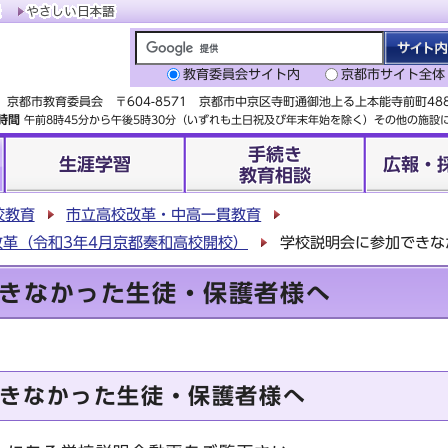
教育委員会サイト内
京都市サイト全体
京都市教育委員会 〒604-8571 京都市中京区寺町通御池上る上本能寺前町4
時間
午前8時45分から午後5時30分（いずれも土日祝及び年末年始を除く）その他の施
手続き
生涯学習
広報・
教育相談
校教育
市立高校改革・中高一貫教育
革（令和3年4月京都奏和高校開校）
学校説明会に参加できな
きなかった生徒・保護者様へ
きなかった生徒・保護者様へ