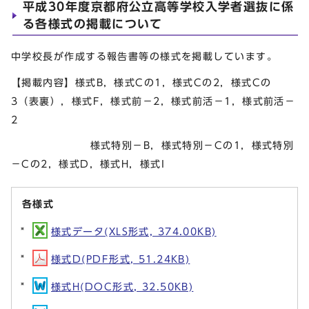
平成30年度京都府公立高等学校入学者選抜に係
る各様式の掲載について
中学校長が作成する報告書等の様式を掲載しています。
【掲載内容】様式B，様式Cの1，様式Cの2，様式Cの
3（表裏），様式F，様式前－2，様式前活－1，様式前活－
2
様式特別－B，様式特別－Cの1，様式特別
－Cの2，様式D，様式H，様式I
各様式
様式データ(XLS形式, 374.00KB)
様式D(PDF形式, 51.24KB)
様式H(DOC形式, 32.50KB)