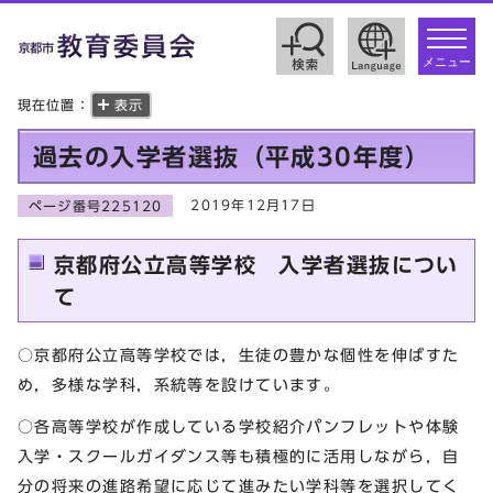
toggle
navigat
メニュー
現在位置：
表示
過去の入学者選抜（平成30年度）
2019年12月17日
ページ番号225120
京都府公立高等学校 入学者選抜につい
て
○京都府公立高等学校では，生徒の豊かな個性を伸ばすた
め，多様な学科，系統等を設けています。
○各高等学校が作成している学校紹介パンフレットや体験
入学・スクールガイダンス等も積極的に活用しながら，自
分の将来の進路希望に応じて進みたい学科等を選択してく