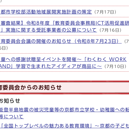
日）
京都市学校部活動地域展開実施計画の策定
（7月17日）
【審査結果】令和8年度「教育委員会事務局ICT活用促進
修」実施に関する受託事業者の公募について
（7月16日）
教育委員会会議の開催のお知らせ（令和8年7月23日）
（
6日）
児童への感謝状贈呈イベントを開催～「わくわく WORK
LAND」学習で生まれたアイディアが商品に～
（7月10日
育委員会からのお知らせ
お知らせ
能登半島地震の被災児童等の京都市立学校・幼稚園への
等について
「全国トップレベルの魅力ある教育環境」～京都の子ど