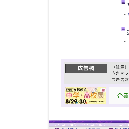
（注意
広告欄
広告を
広告内