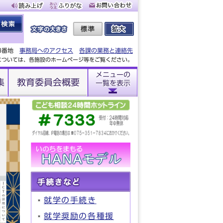
88番地
事務局へのアクセス
各課の業務と連絡先
設については、各施設のホームページ等をご覧ください。
メニューの
集
教育委員会概要
一覧を表示
就学の手続き
就学奨励の各種援