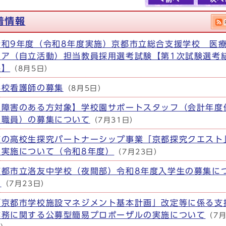
着情報
令和9年度（令和8年度実施）京都市立総合支援学校 医
ケア（自立活動）担当教員採用選考試験【第1次試験選考
果】
（8月5日）
学校看護師の募集
（8月5日）
【障害のある方対象】学校園サポートスタッフ（会計年度
用職員）の募集について
（7月31日）
京の高校生探究パートナーシップ事業「京都探究クエスト
の実施について（令和8年度）
（7月23日）
京都市立洛友中学校（夜間部）令和8年度入学生の募集に
て
（7月23日）
「京都市学校施設マネジメント基本計画」改定等に係る支
業務に関する公募型簡易プロポーザルの実施について
（7月