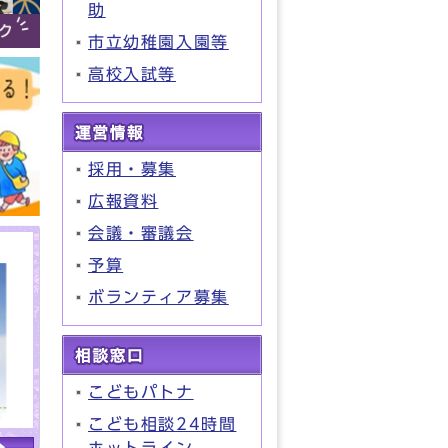
助
市立幼稚園入園等
高校入試等
採用・募集
広報資料
会議・審議会
予算
ボランティア募集
こどもパトナ
こども相談24時間