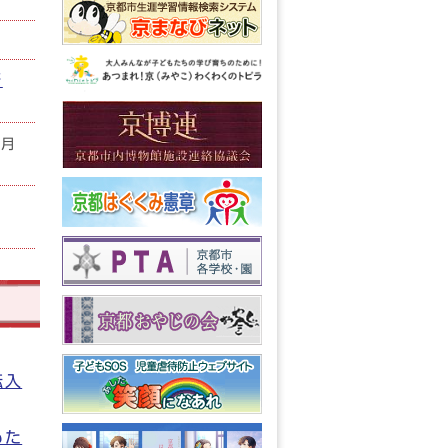
研
7月
）
転入
もた