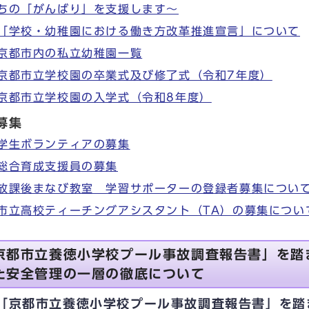
ちの「がんばり」を支援します～
「学校・幼稚園における働き方改革推進宣言」について
京都市内の私立幼稚園一覧
京都市立学校園の卒業式及び修了式（令和7年度）
京都市立学校園の入学式（令和8年度）
募集
学生ボランティアの募集
総合育成支援員の募集
放課後まなび教室 学習サポーターの登録者募集につい
市立高校ティーチングアシスタント（TA）の募集につい
京都市立養徳小学校プール事故調査報告書」を踏
た安全管理の一層の徹底について
「京都市立養徳小学校プール事故調査報告書」を踏