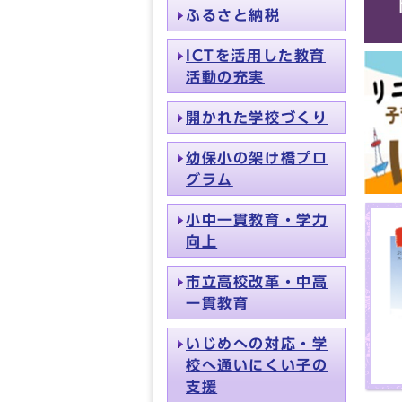
ふるさと納税
ICTを活用した教育
活動の充実
開かれた学校づくり
幼保小の架け橋プロ
グラム
小中一貫教育・学力
向上
市立高校改革・中高
一貫教育
いじめへの対応・学
校へ通いにくい子の
支援