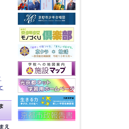
て
て
ま
まえ