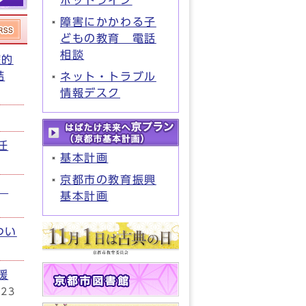
ホットライン
障害にかかわる子
どもの教育 電話
相談
療的
結
ネット・トラブル
情報デスク
任
基本計画
京都市の教育振興
」
基本計画
つい
援
23