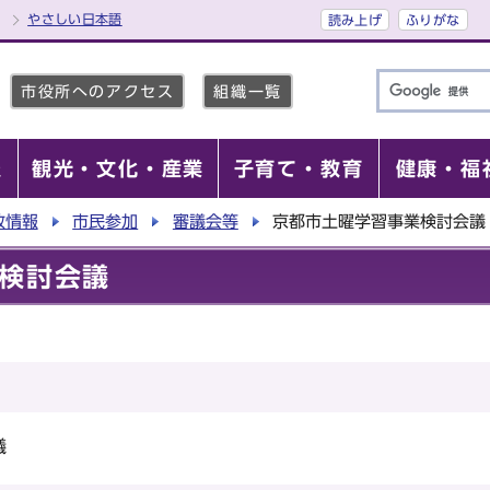
やさしい日本語
読み上げ
ふりがな
市役所へのアクセス
組織一覧
報
観光・文化・産業
子育て・教育
健康・福
政情報
市民参加
審議会等
京都市土曜学習事業検討会議
検討会議
議