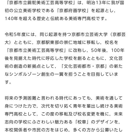
「京都市立銅駝美術工芸高等学校」は，明治13年に我が国
初の公立美術学校である「京都府画学校」を起源とし，
140年を超える歴史と伝統ある美術専門高校です。
令和5年度には，同じ起源を持つ京都市立芸術大学（京都芸
大）とともに，京都駅東部の崇仁地域に移転し，校名を
「京都市立美術工芸高等学校」に改称し，50年後，100年
後を見据えた時代に呼応した学校を創るとともに，文化芸
術の創造の新拠点として，「文化芸術都市・京都」の新た
なシンボルゾーン創生の一翼を担うことを目指していま
す。
将来の予測困難と言われる時代にあっても，美術を通して
身につけた力で，次代を切り拓く青年を輩出し続ける美術
専門高校として，この度の移転及び校名変更を機に，未来
志向の学校にふさわしい魅力ある「校章」のデザインを，
本校関係者や市民の方をはじめ，多くの方から公募いたし