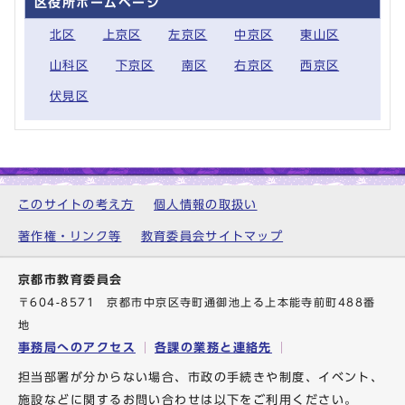
区役所ホームページ
北区
上京区
左京区
中京区
東山区
山科区
下京区
南区
右京区
西京区
伏見区
このサイトの考え方
個人情報の取扱い
著作権・リンク等
教育委員会サイトマップ
京都市教育委員会
〒604-8571 京都市中京区寺町通御池上る上本能寺前町488番
地
事務局へのアクセス
各課の業務と連絡先
担当部署が分からない場合、市政の手続きや制度、イベント、
施設などに関するお問い合わせは以下をご利用ください。