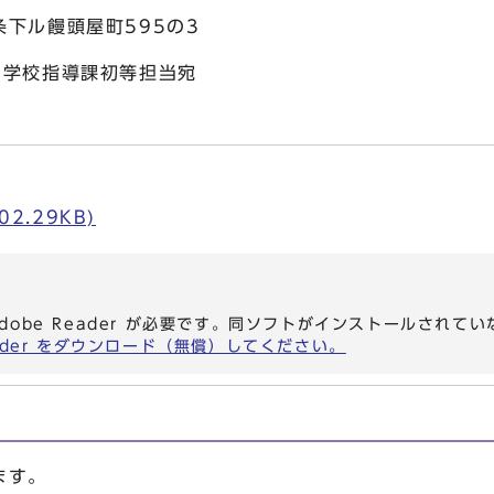
ル饅頭屋町595の3
学校指導課初等担当宛
02.29KB)
dobe Reader が必要です。同ソフトがインストールされて
eader をダウンロード（無償）してください。
ます。