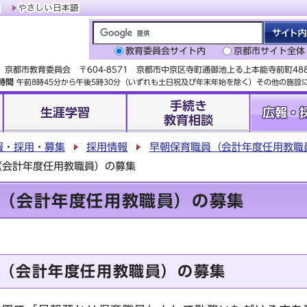
教育委員会サイト内
京都市サイト全体
京都市教育委員会 〒604-8571 京都市中京区寺町通御池上る上本能寺前町4
時間
午前8時45分から午後5時30分（いずれも土日祝及び年末年始を除く）その他の施
手続き
生涯学習
広報・
教育相談
報・採用・募集
採用情報
早朝保育職員（会計年度任用教職
（会計年度任用教職員）の募集
（会計年度任用教職員）の募集
（会計年度任用教職員）の募集