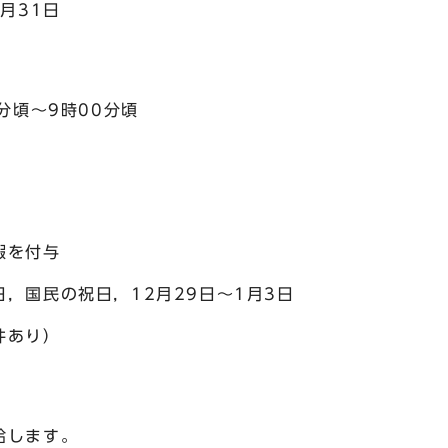
月31日
分頃～9時00分頃
暇を付与
，国民の祝日，12月29日～1月3日
件あり）
給します。