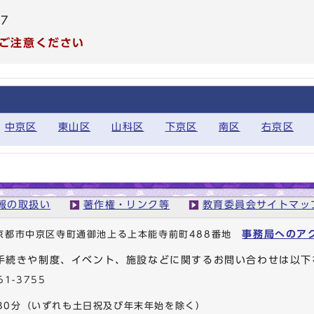
17
ご注意ください
中京区
東山区
山科区
下京区
南区
右京区
報の取扱い
著作権・リンク等
教育委員会サイトマッ
事務局へのア
1 京都市中京区寺町通御池上る上本能寺前町488番地
手続きや制度、イベント、施設などに関するお問い合わせは以下
61-3755
30分
（いずれも土日祝及び年末年始を除く）