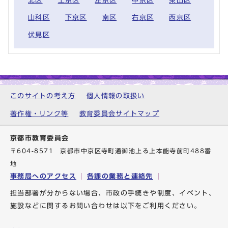
北区
上京区
左京区
中京区
東山区
山科区
下京区
南区
右京区
西京区
伏見区
このサイトの考え方
個人情報の取扱い
著作権・リンク等
教育委員会サイトマップ
京都市教育委員会
〒604-8571 京都市中京区寺町通御池上る上本能寺前町488番
地
事務局へのアクセス
各課の業務と連絡先
担当部署が分からない場合、市政の手続きや制度、イベント、
施設などに関するお問い合わせは以下をご利用ください。