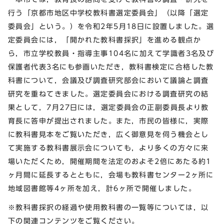
行う「京都市地区中学校教科書選定委員会」（以降「選定
委員会」という。）を令和2年5月18日に設置しました。選
定委員会には，「開かれた教科書採択」を進める観点か
ら，市立学校教員・指導主事104名に加えて学識者3名及び
保護者代表3名にも参画いただき，教科書検定に合格した教
科書について，会議及び調査研究部会において議論と調査
研究を重ねてきました。選定委員会における調査研究の結
果として，7月27日には，選定委員会の正副委員長より教
育長に答申が提出されました。また，市民の皆様に，実際
に教科書見本をご覧いただき，広く御意見を伺う機会とし
て実施する教科書展示会についても，より多くの方々に来
場いただくため，開催期間を法定のおよそ2倍にあたる約1
ヶ月間に延長するとともに，会場も教科書センター2ヶ所に
地域図書館等4ヶ所を加え，計6ヶ所で開催しました。
※教科書採択の経過や使用教科書の一覧等については，以
下の関連コンテンツをご覧ください。