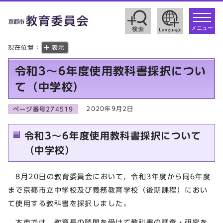
toggle
navigat
メニュー
現在位置：
表示
令和3～6年度使用教科書採択につい
て（中学校）
2020年9月2日
ページ番号274519
令和3～6年度使用教科書採択について
（中学校）
8月20日の教育委員会において，令和3年度から同6年度
まで京都市立中学校及び義務教育学校（後期課程）におい
て使用する教科書を採択しました。
本市では，教育長の諮問を受けて教科書の調査・研究を