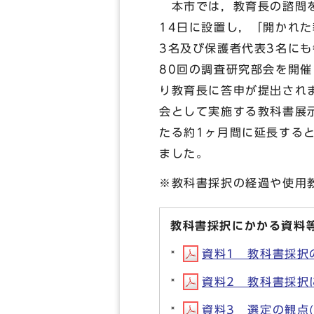
本市では，教育長の諮問を
14日に設置し，「開かれ
3名及び保護者代表3名に
80回の調査研究部会を開
り教育長に答申が提出され
会として実施する教科書展
たる約1ヶ月間に延長する
ました。
※教科書採択の経過や使用
教科書採択にかかる資料
資料1 教科書採択の経
資料2 教科書採択に関
資料3 選定の観点(P