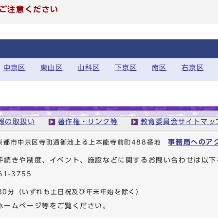
ご注意ください
中京区
東山区
山科区
下京区
南区
右京区
報の取扱い
著作権・リンク等
教育委員会サイトマッ
事務局へのア
1 京都市中京区寺町通御池上る上本能寺前町488番地
手続きや制度、イベント、施設などに関するお問い合わせは以下
61-3755
30分
（いずれも土日祝及び年末年始を除く）
ホームページ等をご覧ください。