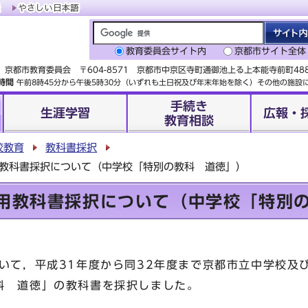
教育委員会サイト内
京都市サイト全体
京都市教育委員会 〒604-8571 京都市中京区寺町通御池上る上本能寺前町4
時間
午前8時45分から午後5時30分（いずれも土日祝及び年末年始を除く）その他の施
手続き
生涯学習
広報・
教育相談
校教育
教科書採択
用教科書採択について（中学校「特別の教科 道徳」）
使用教科書採択について（中学校「特別
いて，平成31年度から同32年度まで京都市立中学校及
科 道徳」の教科書を採択しました。