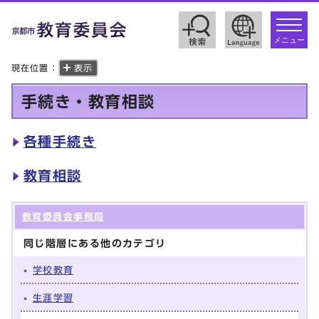
toggle
navigat
メニュー
現在位置：
表示
手続き・教育相談
各種手続き
教育相談
教育委員会事務局
同じ階層にある他のカテゴリ
学校教育
生涯学習