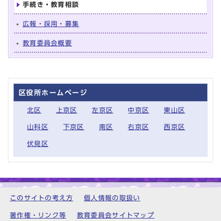
手続き・教育相談
広報・採用・募集
教育委員会概要
区役所ホームページ
北区
上京区
左京区
中京区
東山区
山科区
下京区
南区
右京区
西京区
伏見区
このサイトの考え方
個人情報の取扱い
著作権・リンク等
教育委員会サイトマップ