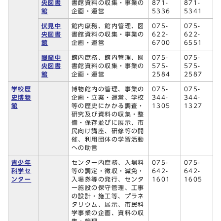
央図書
書館資料の収集・事業の
871-
871-
館
企画・運営
5336
5341
伏見中
館内庶務、館内管理、図
075-
075-
央図書
書館資料の収集・事業の
622-
622-
館
企画・運営
6700
6551
醍醐中
館内庶務、館内管理、図
075-
075-
央図書
書館資料の収集・事業の
575-
575-
館
企画・運営
2584
2587
学校歴
博物館内の管理、事業の
075-
075-
史博物
企画・立案・運営、学校
344-
344-
館
等の歴史にかかる調査・
1305
1327
研究及び資料の収集・整
備・保存並びに展示、市
民向け講座、研修等の開
催、利用団体の学習活動
への助言
青少年
センター内庶務、入場料
075-
075-
科学セ
等の調定・徴収・減免・
642-
642-
ンター
入場券等の発行、センタ
1601
1605
ー施設の保守管理、工事
の設計・施工等、プラネ
タリウム、展示、市民科
学事業の企画、資料の収