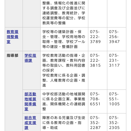
整備、情報化の推進に関
する調査及び企画並びに
連絡調整、教育統計、学
校運営費等の配分、学校
教具等の整備
教育環
学校等の建築計画・保
075-
075-
境整備
全・管理、学校用地等の
222-
256-
室
取得・管理、学校プール
3789
3947
等の建設・整備計画
指導部
学校指
学校教育活動の指導・企
075-
075-
導課
画、教育課程・教科内容
222-
231-
等の取扱い、教科用図書
3815
3117
の採択
学校教育に係る企画・調
整、人権教育の企画・推
進
部活動
中学校部活動の地域展開
075-
075-
地域展
に係る企画立案、事業推
708-
551-
開準備
進、関係機関との連絡調
6551
1005
室
整
総合育
障害のある児童及び生徒
075-
075-
成支援
に係る教育の企画・指
352-
352-
課
導・助成
2287
2305