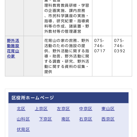
集・管理
理科教育教員研修・学習
の企画実施、課内庶務
、市民科学講座の実施・
指導、研究紀要・指導資
料等の作成、諸装置・野
外教材等の管理運営
野外活
花背山の家の庶務、野外
075-
075-
動施設
活動のための施設の提
746-
746-
花背山
供、野外活動に関する指
0717
0392
の家
導・助言、野外活動に関
する調査・研究、野外活
動に関する資料の収集・
提供
区役所ホームページ
北区
上京区
左京区
中京区
東山区
山科区
下京区
南区
右京区
西京区
伏見区