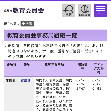
toggle
navigat
メニュー
現在位置：
表示
教育委員会事務局組織一覧
市役所、各区役所にお電話でお問合せの際には、おかけ
間違いのないよう、今一度、番号をご確認くださいます
ようお願いいたします。
部名等
課名
主な業務内容
電話番
ファッ
号
クス番
号
総務部
総務課
局内及び部内庶務、局内
075-
075-
事務の連絡調整、秘書、
222-
256-
事務局職員の給与、福利
3767
0483
厚生・研修、予算の編
成・執行計画・決定
広報及び広聴、政策にか
かわる企画及び調整、市
会、教育委員会に関する