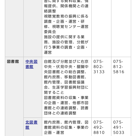
習に関する資料収集、情
報提供、関係機関との連
絡調整
視聴覚教育の振興に係る
調査・企画・運営・研
修、視聴覚センター運営
委員会
施設の提供に関する業
務、施設の管理、分館が
行う事業の調査・企画・
運営
図書館
中央図
自館及び分館並びに右京
075-
075-
書館
中央・伏見中央・醍醐中
802-
812-
央図書館との総合調整、
3133
5816
館内庶務、移動図書館、
館内管理、図書館協議
会、生涯学習振興財団に
関すること
図書館資料の収集・事業
の企画・運営、他都市図
書館との連絡調整、読書
団体との連絡調整
北図書
館内庶務、館内管理、図
075-
075-
館
書館資料の収集・事業の
492-
491-
企画・運営
8810
5033