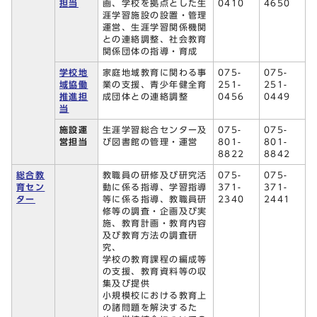
担当
画、学校を拠点とした生
0410
4650
涯学習施設の設置・管理
運営、生涯学習関係機関
との連絡調整、社会教育
関係団体の指導・育成
学校地
家庭地域教育に関わる事
075-
075-
域協働
業の支援、青少年健全育
251-
251-
推進担
成団体との連絡調整
0456
0449
当
施設運
生涯学習総合センター及
075-
075-
営担当
び図書館の管理・運営
801-
801-
8822
8842
総合教
教職員の研修及び研究活
075-
075-
育セン
動に係る指導、学習指導
371-
371-
ター
等に係る指導、教職員研
2340
2441
修等の調査・企画及び実
施、教育計画・教育内容
及び教育方法の調査研
究、
学校の教育課程の編成等
の支援、教育資料等の収
集及び提供
小規模校における教育上
の諸問題を解決するた