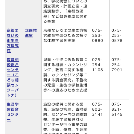
め、学校統合についての
調査研究・計画立案・連
絡調整等、「京都教師
塾」など教員養成に関す
る事業
京都ま
企画推
京都ならではの生き方探
075-
075-
なびの
進室
究教育推進のための様々
253-
253-
街生き
な体験学習を実施
0880
0878
方探究
館
教育相
児童・生徒に係る教育に
075-
075-
談総合
関する相談・カウンセリ
254-
254-
センタ
ング、教育に関する相
1108
7901
ー（こ
談、カウンセリング等に
ども相
関する調査研究。不登校
談セン
の児童・生徒の学校生活
ターパ
等への適応のための支援
トナ）
生涯学
施設の提供に関する業
075-
075-
習総合
務、施設の管理、寄附受
802-
821-
センタ
納、センター内の連絡調
3141
5145
ー
整、生涯学習振興財団
センターが行う事業の調
査、企画、運営、生涯学