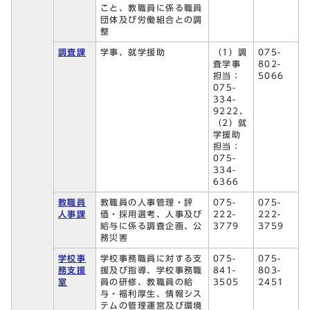
こと、教職員に係る職員
団体及び労働組合との調
整
調査課
学事、就学援助
（1）調
075-
査学事
802-
担当：
5066
075-
334-
9222、
（2）就
学援助
担当：
075-
334-
6366
教職員
教職員の人事管理・評
075-
075-
人事課
価・採用選考、人事及び
222-
222-
給与に係る調査企画、公
3779
3759
務災害
学校事
学校事務職員に対する支
075-
075-
務支援
援及び指導、学校事務職
841-
803-
室
員の研修、教職員の給
3505
2451
与・福利厚生、情報シス
テムの管理運営及び環境