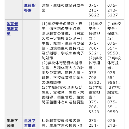
生徒指
児童・生徒の健全育成事
075-
075-
導課
業
213-
213-
5622
5237
体育健
(1)学校安全の普及・充
(1)学校
(1)学校
康教育
実、通学路の安全点検、
安全・
安全・
室
防災教育の推進、「日本
保健担
保健担
スポーツ振興センター」
当：
当：
事務、児童・生徒等の保
075-
075-
健・環境衛生の維持向上
708-
551-
及び指導、学校の疾病予
5321、
9550、
防対策
(2)学校
(2)学校
(2)学校体育活動の指導
体育担
体育担
助言、各種体育大会の計
当：
当：
画及び実施、競技力向上
075-
075-
対策、学校体育諸団体と
708-
551-
の連絡調整
5322、
9551、
(3)学校給食の企画及び
(3)学校
(3)学校
調査、食教育、調理・栄
給食担
給食担
養指導、衛生管理、給食
当：
当：
関係諸団体との連絡調整
075-
075-
708-
551-
5323
9550
生涯学
生涯学
社会教育委員会議の運
075-
075-
習部
習推進
営、生涯学習の振興・計
251-
213-