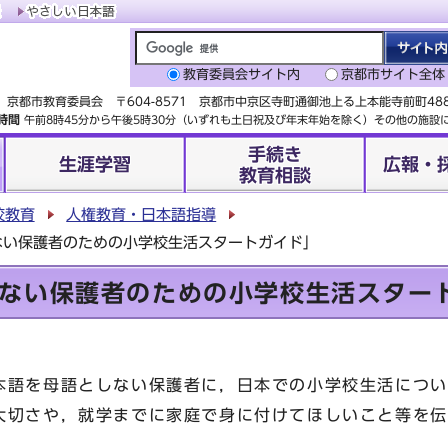
教育委員会サイト内
京都市サイト全体
京都市教育委員会 〒604-8571 京都市中京区寺町通御池上る上本能寺前町4
時間
午前8時45分から午後5時30分（いずれも土日祝及び年末年始を除く）その他の施
手続き
生涯学習
広報・
教育相談
校教育
人権教育・日本語指導
ない保護者のための小学校生活スタートガイド」
ない保護者のための小学校生活スター
語を母語としない保護者に，日本での小学校生活につい
大切さや，就学までに家庭で身に付けてほしいこと等を伝