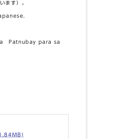
います）。
Japanese.
ta Patnubay para sa
84MB)