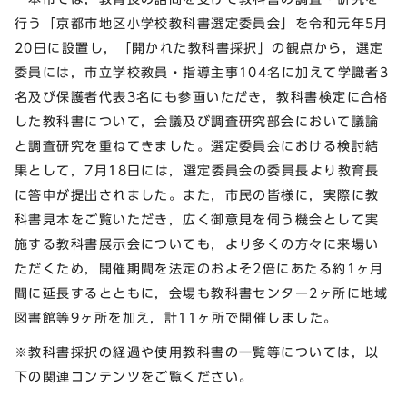
行う「京都市地区小学校教科書選定委員会」を令和元年5月
20日に設置し，「開かれた教科書採択」の観点から，選定
委員には，市立学校教員・指導主事104名に加えて学識者3
名及び保護者代表3名にも参画いただき，教科書検定に合格
した教科書について，会議及び調査研究部会において議論
と調査研究を重ねてきました。選定委員会における検討結
果として，7月18日には，選定委員会の委員長より教育長
に答申が提出されました。また，市民の皆様に，実際に教
科書見本をご覧いただき，広く御意見を伺う機会として実
施する教科書展示会についても，より多くの方々に来場い
ただくため，開催期間を法定のおよそ2倍にあたる約1ヶ月
間に延長するとともに，会場も教科書センター2ヶ所に地域
図書館等9ヶ所を加え，計11ヶ所で開催しました。
※教科書採択の経過や使用教科書の一覧等については，以
下の関連コンテンツをご覧ください。