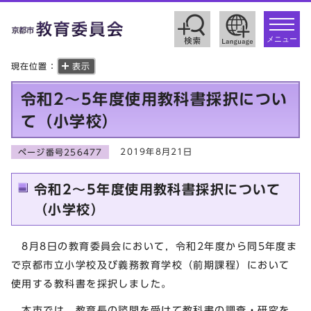
toggle
navigat
メニュー
現在位置：
表示
令和2～5年度使用教科書採択につい
て（小学校）
2019年8月21日
ページ番号256477
令和2～5年度使用教科書採択について
（小学校）
8月8日の教育委員会において，令和2年度から同5年度ま
で京都市立小学校及び義務教育学校（前期課程）において
使用する教科書を採択しました。
本市では，教育長の諮問を受けて教科書の調査・研究を